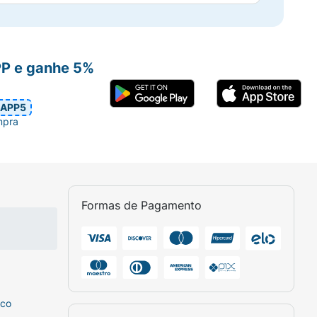
PP e ganhe 5%
APP5
mpra
Formas de Pagamento
sco