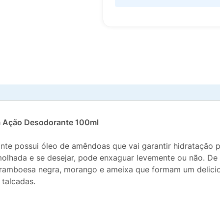
m Ação Desodorante 100ml
te possui óleo de amêndoas que vai garantir hidratação p
molhada e se desejar, pode enxaguar levemente ou não. De
e framboesa negra, morango e ameixa que formam um delici
 talcadas.