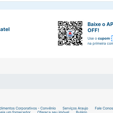
Baixe o A
atel
OFF!
Use o
cupom
na primeira co
dimentos Corporativos - Convênio
Serviços Araujo
Fale Cono
Seja um fornecedor
Ofereça seu imóvel
Bulário