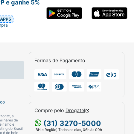
PP e ganhe 5%
APP5
mpra
Formas de Pagamento
sco
Compre pelo
Drogatel
zonte, a
milhares de
(31) 3270-5000
eirismo e
ting do Brasil
(BH e Região) Todos os dias, 06h às 00h
o é de hoje