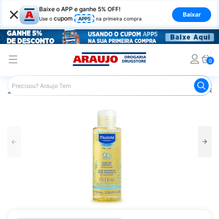
×
Baixe o APP e ganhe 5% OFF!
Baixar
cupom
Use o
APP5
na primeira compra
0
Araujo
Infantil
Cuidados com a Pele Infantil
Óleo par