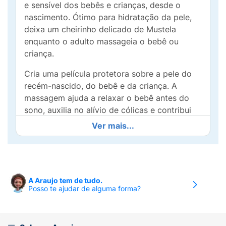
e sensível dos bebês e crianças, desde o
nascimento. Ótimo para hidratação da pele,
deixa um cheirinho delicado de Mustela
enquanto o adulto massageia o bebê ou
criança.
Cria uma película protetora sobre a pele do
recém-nascido, do bebê e da criança. A
massagem ajuda a relaxar o bebê antes do
sono, auxilia no alívio de cólicas e contribui
para o despertar sensorial e consciência
Ver mais...
corporal.
Dica Mustela
: a hidratação é um momento de
carinho com o bebê ou criança. Aproveite
esse momento único.
A Araujo tem de tudo.
Posso te ajudar de alguma forma?
Apresenta 99% de ingredientes de origem
natural, entre eles: