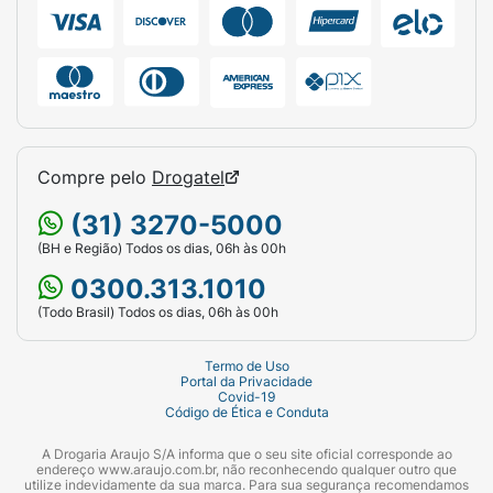
faça movimentos circulares com as duas
mãos para aquecer levemente antes de iniciar
a massagem no corpo do bebê. Massageie o
corpo com bebê com movimentos suaves e
calmantes. Repita este cuidado sempre que
desejar relaxar e hidratar a pele do bebê e da
criança e termine a massagem com um
Compre pelo
Drogatel
beijinho no nariz!
(31) 3270-5000
Conheça a linha completa Mustela Bebê, feita
(BH e Região) Todos os dias, 06h às 00h
com prioridade a ingredientes naturais e
0300.313.1010
seguros, para uso desde o nascimento.
(Todo Brasil) Todos os dias, 06h às 00h
Termo de Uso
Portal da Privacidade
Covid-19
Código de Ética e Conduta
A Drogaria Araujo S/A informa que o seu site oficial corresponde ao
endereço www.araujo.com.br, não reconhecendo qualquer outro que
utilize indevidamente da sua marca. Para sua segurança recomendamos