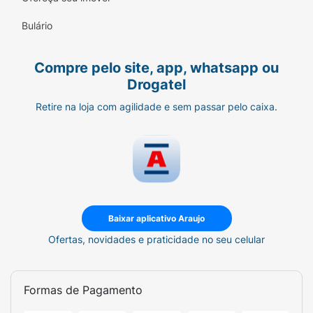
•Livre de ingredientes questionáveis (0%
Álcool, 0% Parabenos, 0% Ftalatos, 0%
Bulário
Fenoxietanol).
•Cheirinho delicado de Mustela.
Compre pelo site, app, whatsapp ou
Drogatel
•Hipoalergênico e Dermatologicamente
testado.
Retire na loja com agilidade e sem passar pelo caixa.
•Eco-concebido: Embalagem reciclável e
cadeia de fornecimento responsável.
•Desenvolvido na França a partir de 70 anos
de pesquisa dermatológica.
Baixar aplicativo Araujo
•Frasco 100ml.
Ofertas, novidades e praticidade no seu celular
Modo de uso:
Aplique uma pequena quantidade do Óleo de
Formas de Pagamento
Massagem na palma da mão e, em seguida,