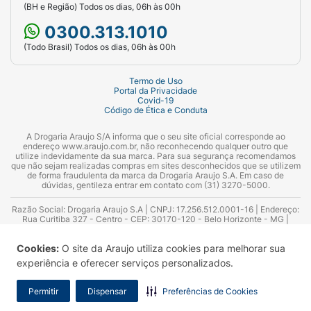
(BH e Região) Todos os dias, 06h às 00h
0300.313.1010
(Todo Brasil) Todos os dias, 06h às 00h
Termo de Uso
Portal da Privacidade
Covid-19
Código de Ética e Conduta
A Drogaria Araujo S/A informa que o seu site oficial corresponde ao
endereço www.araujo.com.br, não reconhecendo qualquer outro que
utilize indevidamente da sua marca. Para sua segurança recomendamos
que não sejam realizadas compras em sites desconhecidos que se utilizem
de forma fraudulenta da marca da Drogaria Araujo S.A. Em caso de
dúvidas, gentileza entrar em contato com (31) 3270-5000.
Razão Social: Drogaria Araujo S.A | CNPJ: 17.256.512.0001-16 | Endereço:
Rua Curitiba 327 - Centro - CEP: 30170-120 - Belo Horizonte - MG |
Telefones: 0300.313.1010 e (31) 3270-5000 Horário de funcionamento -
06:00h às 00:00h | Consultores técnicos responsáveis: Hairton Ayres
Cookies:
O site da Araujo utiliza cookies para melhorar sua
Azevedo Guimarães – CRF 10.965 | Yasmin Silva Alvarenga – CRF 52.584 -
Consultor substituto: Thiago Aguiar Pinheiro - CRF Nº 13.748. Alvará
experiência e oferecer serviços personalizados.
Sanitário: 2025020713 | Autorização de Funcionamento da Empresa (AFE):
7.16355-1
Permitir
Dispensar
Preferências de Cookies