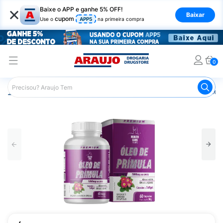
×
Baixe o APP e ganhe 5% OFF!
Baixar
cupom
Use o
APP5
na primeira compra
0
Araujo
Saúde e Bem Estar
Cuidado Adulto
Suplemen