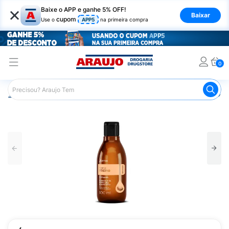
×
Baixe o APP e ganhe 5% OFF!
Baixar
cupom
Use o
APP5
na primeira compra
0
Araujo
Beleza e Cuidados
Cuidado com o Corpo
Óle