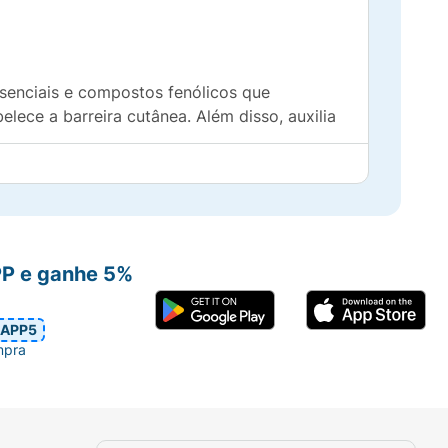
senciais e compostos fenólicos que
ece a barreira cutânea. Além disso, auxilia
 de queloides.
PP e ganhe 5%
APP5
mpra