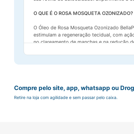
O QUE É O ROSA MOSQUETA OZONIZADO?
O Óleo de Rosa Mosqueta Ozonizado BellaPh
estimulam a regeneração tecidual, com ação
no clareamento de manchas e na redução de
INDICAÇÕES
Indicado para tratamento de estrias leves, 
BENEFÍCIOS
Compre pelo site, app, whatsapp ou Drog
Retire na loja com agilidade e sem passar pelo caixa.
Promove nutrição, hidratação, renovação e 
Propriedades clareadoras;
Propriedades antimicrobianas;