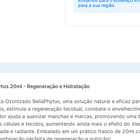
Enviamos para o endereço inf
para a sua região.
tus 20ml - Regeneração e Hidratação
Ozonizado BellaPhytus, uma solução natural e eficaz para
is, estimula a regeneração tecidual, combate o envelhecim
reador ajuda a suavizar manchas e marcas, promovendo uma 
 células e tecidos, aumentando ainda mais o efeito do ól
ada e radiante. Embalado em um prático frasco de 20ml co
ombinação perfeita de regeneração e nutrição!