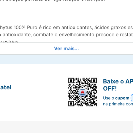
ytus 100% Puro é rico em antioxidantes, ácidos graxos es
 antioxidante, combate o envelhecimento precoce e restabel
 estrias.
Ver mais...
atenuar cicatrizes, clarear manchas da pele e no tratamento
Baixe o A
atel
OFF!
Use o
cupom
regeneração da pele;
na primeira co