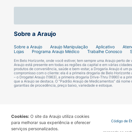
Melhora a oxigenação das células e tecidos.
MODO DE USO
Sobre a Araujo
Após a higienização, aplique o Óleo de Ro
Sobre a Araujo
Araujo Manipulação
Aplicativo
Aten
PRECAUÇÕES
Lojas
Programa Araujo Médico
Trabalhe Conosco
Em Belo Horizonte, onde você estiver, tem sempre uma Araujo perto de
Mantenha o produto fora do alcance de crian
Araujo está presente em todas as regiões da capital e em várias cidade
produtos de conveniência, saúde e bem-estar, a Drogaria Araujo é um pa
um produto natural, pode sofrer alterações 
compromisso com o cliente: ela é a primeira drogaria de Belo Horizonte a
– o Drogatel Araujo (1963), a primeira drogaria Drive-Thru (1990) e a 
que a Araujo se destaca. O “Padrão Araujo de Medicamentos” dá nome
COMPOSIÇÃO
garantias de procedência, preço baixo, variedade e estoque.
Rosa Canina Fruit Oil / Óleo de Rosa Mosqu
Cookies:
O site da Araujo utiliza cookies
Termo de Uso
Portal da Privacidade
Covid-19
Código de É
para melhorar sua experiência e oferecer
serviços personalizados.