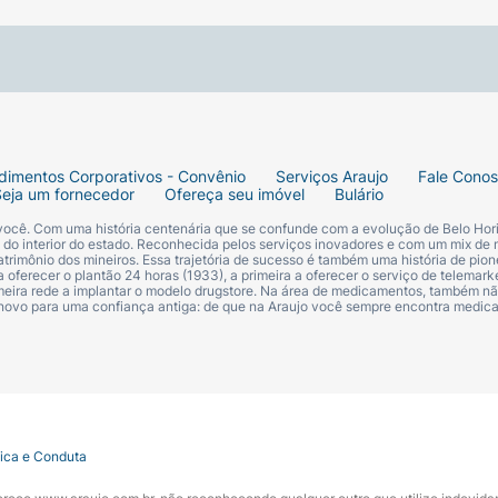
sa Mosqueta Ozonizado BellaPhytus 100% Puro nos locais d
dimentos Corporativos - Convênio
Serviços Araujo
Fale Cono
Seja um fornecedor
Ofereça seu imóvel
Bulário
 você. Com uma história centenária que se confunde com a evolução de Belo Hori
ças. Havendo irritação, suspenda o uso. Evitar contato co
s do interior do estado. Reconhecida pelos serviços inovadores e com um mix de 
trimônio dos mineiros. Essa trajetória de sucesso é também uma história de pion
de tonalidade.
 oferecer o plantão 24 horas (1933), a primeira a oferecer o serviço de telemarke
primeira rede a implantar o modelo drugstore. Na área de medicamentos, também nã
 novo para uma confiança antiga: de que na Araujo você sempre encontra medi
eta Ozonizado.
tica e Conduta