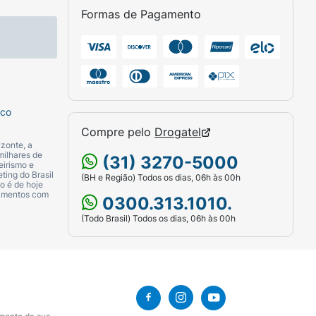
Formas de Pagamento
esejados conforme necessidade.
sco
Compre pelo
Drogatel
zonte, a
m os olhos. Uso externo. Por se tratar de
milhares de
(31) 3270-5000
eirismo e
ting do Brasil
(BH e Região) Todos os dias, 06h às 00h
o é de hoje
camentos com
0300.313.1010.
(Todo Brasil) Todos os dias, 06h às 00h