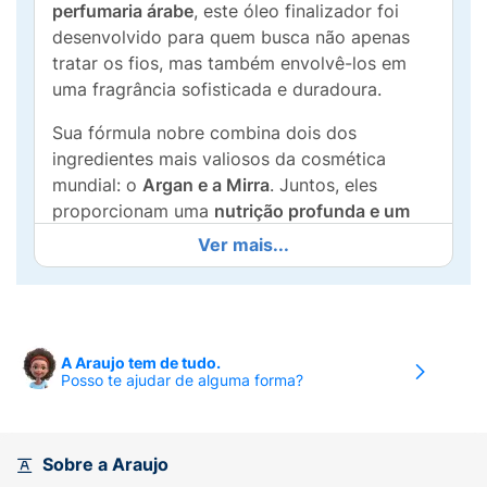
perfumaria árabe
, este óleo finalizador foi
desenvolvido para quem busca não apenas
tratar os fios, mas também envolvê-los em
uma fragrância sofisticada e duradoura.
Sua fórmula nobre combina dois dos
ingredientes mais valiosos da cosmética
mundial: o
Argan e a Mirra
. Juntos, eles
proporcionam uma
nutrição profunda e um
brilho luxuoso
, selando as cutículas e
Ver mais...
eliminando o frizz de forma instantânea. Em
um frasco prático de
7ml (0.27 fl.oz)
, ele é o
companheiro ideal para retoques ao longo do
dia, garantindo maciez e proteção em
A Araujo tem de tudo.
qualquer lugar.
Posso te ajudar de alguma forma?
Principais Benefícios:
Nutrição Intensiva
: A combinação de Argan
Sobre a Araujo
e Mirra restaura a vitalidade e a