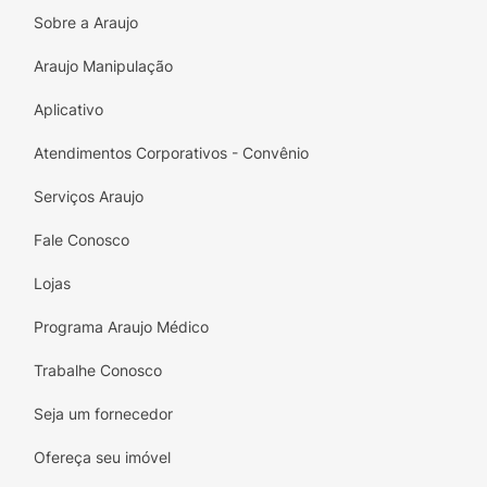
flexibilidade da fibra capilar.
Sobre a Araujo
Brilho Espelhado
: Devolve a luminosidade
Araujo Manipulação
natural aos cabelos opacos imediatamente
após a aplicação.
Aplicativo
Fragrância Exclusiva
: Inspirado na
Atendimentos Corporativos - Convênio
perfumaria árabe, deixa um rastro
Serviços Araujo
perfumado marcante e exótico nos fios.
Fale Conosco
Ação Antifrizz
: Disciplina os fios rebeldes e
protege as pontas contra o ressecamento.
Lojas
Tamanho Pocket
: Embalagem compacta de
Programa Araujo Médico
7ml, perfeita para levar na bolsa ou
necessaire.
Trabalhe Conosco
Seja um fornecedor
Ofereça seu imóvel