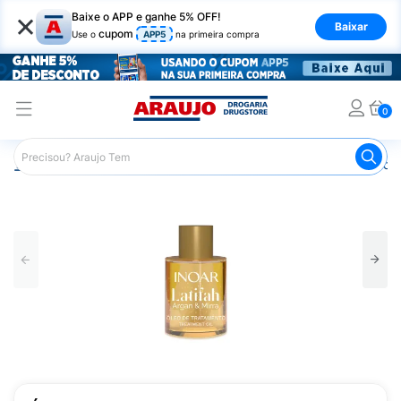
×
Baixe o APP e ganhe 5% OFF!
Baixar
cupom
Use o
APP5
na primeira compra
0
Araujo
Cabelo
Finalizadores
Óleo Capilar
Óleo de 