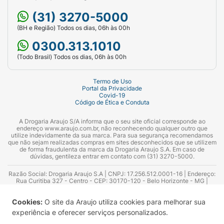
(31) 3270-5000
(BH e Região) Todos os dias, 06h às 00h
0300.313.1010
(Todo Brasil) Todos os dias, 06h às 00h
Termo de Uso
Portal da Privacidade
Covid-19
Código de Ética e Conduta
A Drogaria Araujo S/A informa que o seu site oficial corresponde ao
endereço www.araujo.com.br, não reconhecendo qualquer outro que
utilize indevidamente da sua marca. Para sua segurança recomendamos
que não sejam realizadas compras em sites desconhecidos que se utilizem
de forma fraudulenta da marca da Drogaria Araujo S.A. Em caso de
dúvidas, gentileza entrar em contato com (31) 3270-5000.
Razão Social: Drogaria Araujo S.A | CNPJ: 17.256.512.0001-16 | Endereço:
Rua Curitiba 327 - Centro - CEP: 30170-120 - Belo Horizonte - MG |
Telefones: 0300.313.1010 e (31) 3270-5000 Horário de funcionamento -
06:00h às 00:00h | Consultores técnicos responsáveis: Hairton Ayres
Cookies:
O site da Araujo utiliza cookies para melhorar sua
Azevedo Guimarães – CRF 10.965 | Yasmin Silva Alvarenga – CRF 52.584 -
Consultor substituto: Thiago Aguiar Pinheiro - CRF Nº 13.748. Alvará
experiência e oferecer serviços personalizados.
Sanitário: 2025020713 | Autorização de Funcionamento da Empresa (AFE):
7.16355-1