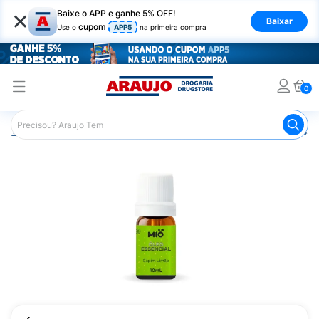
×
Baixe o APP e ganhe 5% OFF!
Baixar
cupom
Use o
APP5
na primeira compra
0
Araujo
Medicamentos
Mais Medicamentos
Óleo Esse