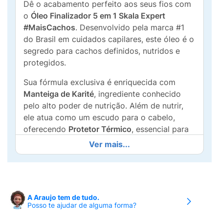
Dê o acabamento perfeito aos seus fios com
o
Óleo Finalizador 5 em 1 Skala Expert
#MaisCachos
. Desenvolvido pela marca #1
do Brasil em cuidados capilares, este óleo é o
segredo para cachos definidos, nutridos e
protegidos.
Sua fórmula exclusiva é enriquecida com
Manteiga de Karité
, ingrediente conhecido
pelo alto poder de nutrição. Além de nutrir,
ele atua como um escudo para o cabelo,
oferecendo
Protetor Térmico
, essencial para
quem usa difusor ou secador.
Ver mais...
Os resultados são visíveis e duradouros:
garanta
48 horas de brilho intenso
e
72 horas
de controle total do frizz
. Tudo isso em um
produto
100% Vegano e 0% de origem
A Araujo tem de tudo.
Posso te ajudar de alguma forma?
animal
.