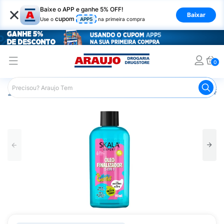
×
Baixe o APP e ganhe 5% OFF!
Baixar
cupom
Use o
APP5
na primeira compra
0
Araujo
Cabelo
Finalizadores
Óleo Capilar
Óleo Fi