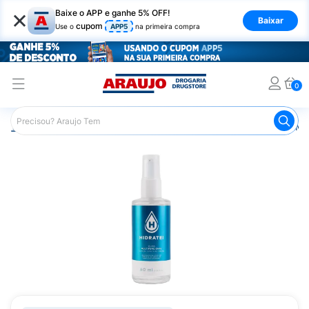
×
Baixe o APP e ganhe 5% OFF!
Baixar
cupom
Use o
APP5
na primeira compra
0
Araujo
Cabelo
Finalizadores
Óleo Capilar
Óleo Mul