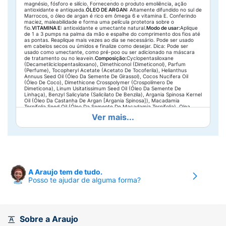
magnésio, fósforo e silício. Fornecendo o produto emoliência, ação
antioxidante e antiqueda.
ÓLEO DE ARGAN:
Altamente difundido no sul de
Marrocos, o óleo de argan é rico em ômega 6 e vitamina E. Conferindo
maciez, maleabilidade e forma uma película protetora sobre o
fio.
VITAMINA E:
antioxidante e umectante natural.
Modo de usar:
Aplique
de 1 a 3 pumps na palma da mão e espalhe do comprimento dos fios até
as pontas. Reaplique mais vezes ao dia se necessário. Pode ser usado
em cabelos secos ou úmidos e finalize como desejar. Dica: Pode ser
usado como umectante, como pré-poo ou ser adicionado na máscara
de tratamento ou no leavein.
Composição:
Cyclopentasiloxane
(Decametilciclopentasiloxano), Dimethiconol (Dimeticonol), Parfum
(Perfume), Tocopheryl Acetate (Acetato De Tocoferila), Helianthus
Annuus Seed Oil (Óleo Da Semente De Girassol), Cocos Nucifera Oil
(Óleo De Coco), Dimethicone Crosspolymer (Crospolímero De
Dimeticona), Linum Usitatissimum Seed Oil (Óleo Da Semente De
Linhaça), Benzyl Salicylate (Salicilato De Benzila), Argania Spinosa Kernel
Oil (Óleo Da Castanha De Argan [Argania Spinosa]), Macadamia
Ternifolia Seed Oil (Óleo Da Semente De Macadamia Ternifolia), Olea
Europaea Fruit Oil (Óleo Do Fruto De Oliveira), Persea Gratissima Oil
Ver mais...
(Óleo De Abacate), Linalool (Linalol), Hydroxycitronellal
(Hidroxicitronelal), Limonene (Limoneno), Coumarin (Cumarina),
Rosmarinus Officinalis Leaf Extract (Extrato Da Folha De Alecrim),
Citronellol (Citronelol).
A Araujo tem de tudo.
Posso te ajudar de alguma forma?
Sobre a Araujo