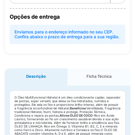
Opções de entrega
Enviamos para o endereço informado no seu CEP.
Confira abaixo o prazo de entrega para a sua região.
Descrição
Ficha Técnica
O Óleo Multifuncional Hidratei é um óleo condicionante capilar, reparador
de pontas, super versátil, que deixa os fios hidratados, nutridos e
protegidos. Ele sela os fios e proporciona brilho intenso, além de possuir
a fragrância inconfundível de Hidratei.
Benefícios:
Verstilidade, Fragrância
tradicional Hidratei, Nutri, hidrata e protege, Proteção Térmica,
Condiciona e repara as pontas,
Ativos:
ÓLEO DE COCO:
Rico em Ácido
Láurico, fornecendo ao fio um crescimento saudável devido a sua ação
antisséptica e microbicida. Além de fornecer brilho e emoliência aos fios.
ÓLEO DE LINHAÇA: Rico em Ômega 3, Vitamina B1, B2, C, E e minerais
como Ferro e Zinco. Altamente nutritivo e fortalece os fios.O ÓLEO DE
ABACATE contém vitamina A, D e E, além de possuir minerais como