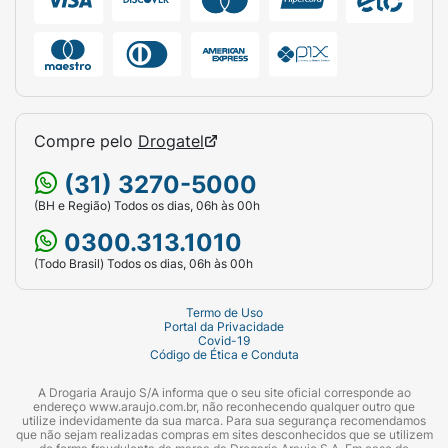
- Embalagem com 500ml
- Desenvolvido na França a partir de 75 anos
de pesquisa dermatológica
Modo de uso:
Compre pelo
Drogatel
Nosso prático frasco com pump libera a
(31) 3270-5000
quantidade exata de óleo, evitando
(BH e Região) Todos os dias, 06h às 00h
desperdícios! Stelatopia Óleo de Banho pode
0300.313.1010
ser usado no corpo e nos cabelos. Pressione
(Todo Brasil) Todos os dias, 06h às 00h
o pump (apenas uma vez!) para obter a
quantidade ideal de óleo na mão. Aplique
Termo de Uso
diretamente na pele molhada na pele do
Portal da Privacidade
bebê, criança ou adulto ou aplique
Covid-19
Código de Ética e Conduta
diretamente na banheira com água.
A Drogaria Araujo S/A informa que o seu site oficial corresponde ao
Lave suavemente, massageando
endereço www.araujo.com.br, não reconhecendo qualquer outro que
utilize indevidamente da sua marca. Para sua segurança recomendamos
delicadamente a pele. Enxágue e seque com
que não sejam realizadas compras em sites desconhecidos que se utilizem