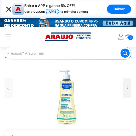
×
Baixe o APP e ganhe 5% OFF!
Baixar
cupom
Use o
APP5
na primeira compra
0
Araujo
Infantil
Cuidados com a Pele Infantil
Óleo par