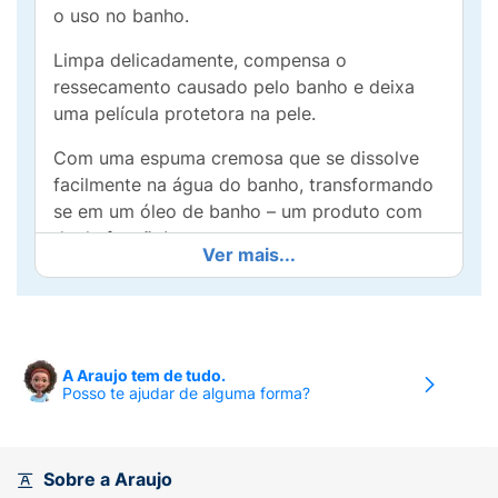
o uso no banho.
Limpa delicadamente, compensa o
ressecamento causado pelo banho e deixa
uma película protetora na pele.
Com uma espuma cremosa que se dissolve
facilmente na água do banho, transformando
se em um óleo de banho – um produto com
dupla função!
Ver mais...
Eficácia clinicamente comprovada, passando
por, no mínimo, 450 testes e medidas – limpa
a pele suavemente, acalma as sensações de
desconforto e ressecamento da pele e deixa
A Araujo tem de tudo.
a pele mais macia, suave e confortável após
Posso te ajudar de alguma forma?
o uso.
Com 98% de ingredientes de origem natural,
Sobre a Araujo
entre eles: