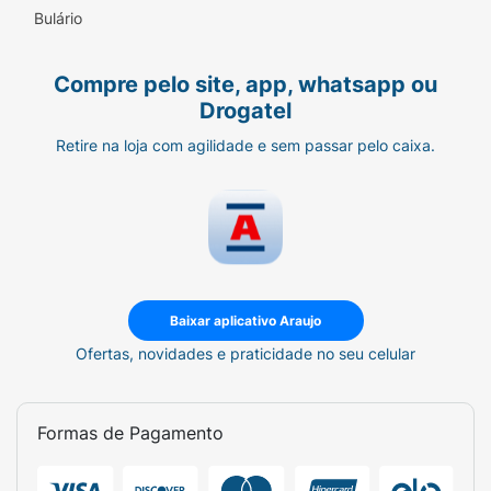
Bulário
Propriedades:
- Limpa suavemente e deixa uma película
Compre pelo site, app, whatsapp ou
protetora na pele
Drogatel
- Acalma as sensações de desconforto e
Retire na loja com agilidade e sem passar pelo caixa.
ressecamento
- Recomendado para peles secas e
extremamente ressecadas
- 98% de ingredientes de origem natural e
ativos orgânicos, como o Óleo Destilado de
Baixar aplicativo Araujo
Girassol e Perseose® de Abacate,
Ofertas, novidades e praticidade no seu celular
provenientes de uma cadeia de
abastecimento circular, ética e responsável
- Frasco 100% reciclado e reciclável,
Formas de Pagamento
conforme padrão de reciclagem do mercado
francês