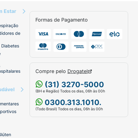
m Estar
Formas de Pagamento
espiração
didores de
 Diabetes
e
e
Compre pelo
Drogatel
spitalares
(31) 3270-5000
udável
(BH e Região) Todos os dias, 06h às 00h
0300.313.1010.
imentares
(Todo Brasil) Todos os dias, 06h às 00h
portivos
Glúten