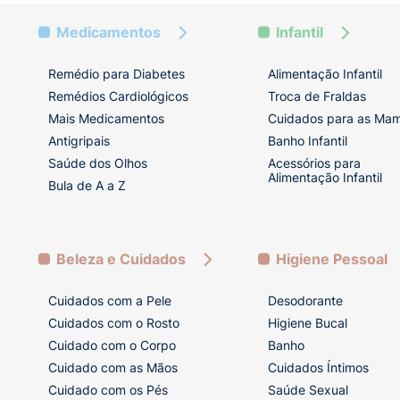
Medicamentos
Infantil
Remédio para Diabetes
Alimentação Infantil
Remédios Cardiológicos
Troca de Fraldas
Mais Medicamentos
Cuidados para as Ma
Antigripais
Banho Infantil
Saúde dos Olhos
Acessórios para
Alimentação Infantil
Bula de A a Z
Beleza e Cuidados
Higiene Pessoal
Cuidados com a Pele
Desodorante
Cuidados com o Rosto
Higiene Bucal
Cuidado com o Corpo
Banho
Cuidado com as Mãos
Cuidados Íntimos
Cuidado com os Pés
Saúde Sexual