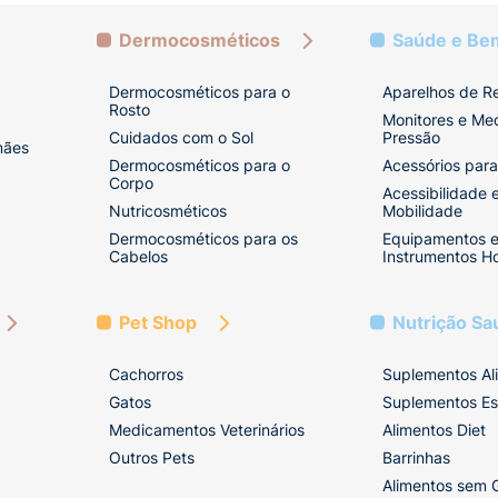
Dermocosméticos
Saúde e Be
Dermocosméticos para o
Aparelhos de R
Rosto
Monitores e Me
Cuidados com o Sol
Pressão
mães
Dermocosméticos para o
Acessórios para
Corpo
Acessibilidade 
Nutricosméticos
Mobilidade
Dermocosméticos para os
Equipamentos 
Cabelos
Instrumentos Ho
Pet Shop
Nutrição Sa
Cachorros
Suplementos Al
Gatos
Suplementos Es
Medicamentos Veterinários
Alimentos Diet
Outros Pets
Barrinhas
Alimentos sem 