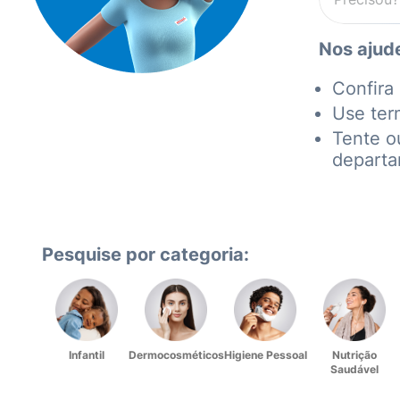
Nos ajude
Confira 
Use ter
Tente o
depart
Pesquise por categoria:
Infantil
Dermocosméticos
Higiene Pessoal
Nutrição
Saudável