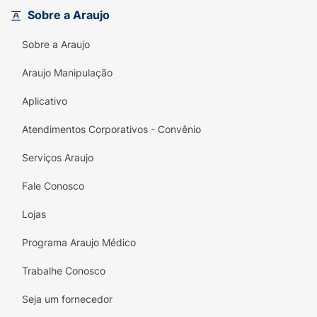
Por que escolher o Milagres do Mel?
Sobre a Araujo
Reparação Imediata:
Combate a porosidade
Sobre a Araujo
e as pontas duplas.
Araujo Manipulação
Blindagem Antifrizz:
Mantém os fios
alinhados por muito mais tempo.
Aplicativo
Proteção Térmica:
Escudo contra o calor de
Atendimentos Corporativos - Convênio
ferramentas térmicas.
Serviços Araujo
Ativos Poderosos:
Mel de Agave para
hidratação e Colágeno Vegetal para
Fale Conosco
elasticidade.
Lojas
Tratamento Condicionante:
Deixa o cabelo
Programa Araujo Médico
macio sem pesar.
Trabalhe Conosco
Seja um fornecedor