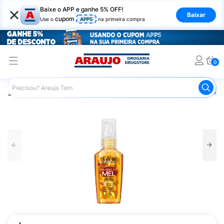
×
Baixe o APP e ganhe 5% OFF!
Baixar
cupom
Use o
APP5
na primeira compra
0
Araujo
Cabelo
Finalizadores
Óleo Capilar
Óleo Re