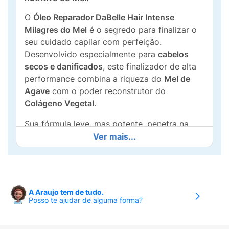
O
Óleo Reparador DaBelle Hair Intense
Milagres do Mel
é o segredo para finalizar o
seu cuidado capilar com perfeição.
Desenvolvido especialmente para
cabelos
secos e danificados
, este finalizador de alta
performance combina a riqueza do
Mel de
Agave
com o poder reconstrutor do
Colágeno Vegetal
.
Sua fórmula leve, mas potente, penetra na
fibra capilar para selar as cutículas e
Ver mais...
proporcionar uma
blindagem antifrizz
imediata. Além de garantir um toque sedoso e
um brilho radiante, o óleo oferece
proteção
térmica
, sendo o aliado indispensável antes
A Araujo tem de tudo.
ou depois do uso de secador, chapinha ou
Posso te ajudar de alguma forma?
babyliss.