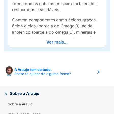
forma que os cabelos cresçam fortalecidos,
restaurados e saudáveis.
Contém componentes como ácidos graxos,
ácido oleico (parcela do Ômega 9), ácido
linolênico (parcela do ômega 6), minerais e
vitamina E. Em função desses ativos, o óleo
Ver mais...
de rícino é um poderoso hidratante e
fortalecedor dos fios. Estes nutrientes
também ajudam na selagem das cutículas,
impedindo que os fios fiquem com aparência
de ressecados, dando brilho e sedosidade
A Araujo tem de tudo.
Posso te ajudar de alguma forma?
aos cabelos. Além disso, o óleo de rícino
também tem propriedades antifúngicas, que
limpam o couro cabeludo, ajudando no
combate da caspa, que normalmente é
Sobre a Araujo
causada por fungos.
Sobre a Araujo
Use, abuse e arrase com Óleo de Rícino