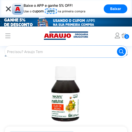
×
Baixe o APP e ganhe 5% OFF!
Baixar
cupom
Use o
APP5
na primeira compra
0
Araujo
Cabelo
Finalizadores
Óleo Capilar
Óleo Rí