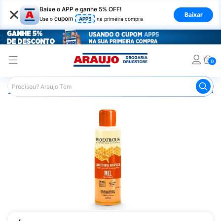
×
Baixe o APP e ganhe 5% OFF!
Baixar
cupom
Use o
APP5
na primeira compra
0
Araujo
Cabelo
Finalizadores
Óleo Capilar
Óleo Um