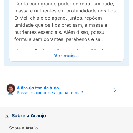
Conta com grande poder de repor umidade,
massa e nutrientes em profundidade nos fios.
O Mel, chia e colágeno, juntos, repõem
umidade que os fios precisam, a massa e
nutrientes essenciais. Além disso, possui
fórmula sem corantes, parabenos e sal.
Umectação diurna
:Deixe agir por 30 minutos
Ver mais...
ou mais e depois lave os cabelos.
Umectação noturna:
Após aplicação, coloque
touca de cetim e lave na manhã seguinte.
A Araujo tem de tudo.
Posso te ajudar de alguma forma?
Sobre a Araujo
Sobre a Araujo