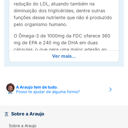
redução do LDL, atuando também na
diminuição dos triglicérides, dentre outras
funções desse nutriente que não é produzido
pelo organismo humano.
O Ômega-3 de 1000mg da FDC oferece 360
mg de EPA e 240 mg de DHA em duas
cápsulas, o que gera uma maior adesão ao
Ver mais...
tratamento pelo menor consumo de cápsulas.
É obtido por um processo de extração a frio
que, associado à matéria-prima de qualidade
e livre de impurezas e de metais pesados,
como o mercúrio. A presença de vitamina E
A Araujo tem de tudo.
na sua composição funciona como
Posso te ajudar de alguma forma?
antioxidante, evitando a oxidação do óleo e
mantendo a qualidade e propriedades
funcionais do produto.
Sobre a Araujo
NÃO CONTÉM QUANTIDADES
Sobre a Araujo