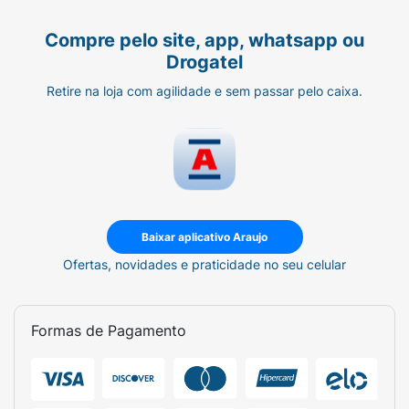
Compre pelo site, app, whatsapp ou
PESSOAS QUE APRESENTAM DOENÇAS OU
Drogatel
ALTERAÇÕES FISIOLÓGICAS, MULHERES
GRÁVIDAS OU AMAMENTANDO(NUTRIZES)
Retire na loja com agilidade e sem passar pelo caixa.
DEVERÃO CONSULTAR O MÉDICO ANTES DE
USAR O PRODUTO.
Baixar aplicativo Araujo
Ofertas, novidades e praticidade no seu celular
Formas de Pagamento