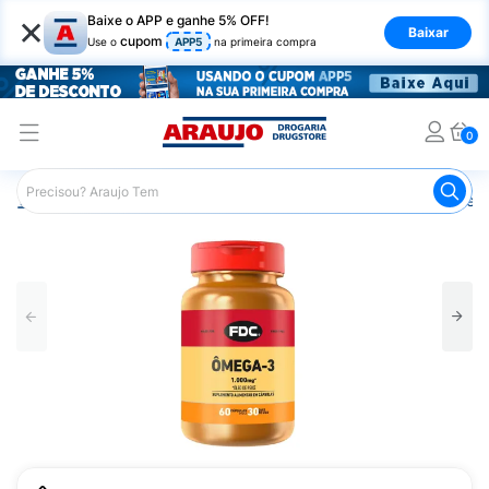
×
Baixe o APP e ganhe 5% OFF!
Baixar
cupom
Use o
APP5
na primeira compra
0
Araujo
Saúde e Bem Estar
Vitaminas e Minerais
Óleo 