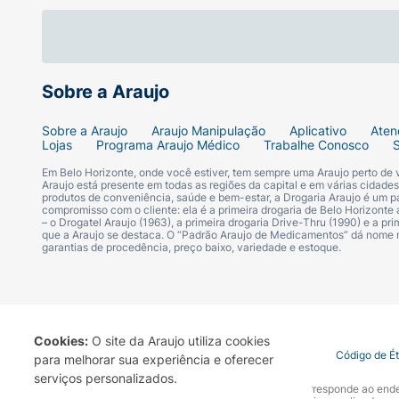
Sugestão de Uso:
Ingerir a quantidade de cápsulas indicada 
um médico, clínico ou nutricionista. Recome
Sobre a Araujo
acompanhadas do auxílio de água para facili
Sobre a Araujo
Araujo Manipulação
Aplicativo
Aten
Lojas
Programa Araujo Médico
Trabalhe Conosco
Ficha Técnica:
Em Belo Horizonte, onde você estiver, tem sempre uma Araujo perto de
Araujo está presente em todas as regiões da capital e em várias cidade
Marca:
Vidora.
produtos de conveniência, saúde e bem-estar, a Drogaria Araujo é um pa
compromisso com o cliente: ela é a primeira drogaria de Belo Horizonte a
– o Drogatel Araujo (1963), a primeira drogaria Drive-Thru (1990) e a 
Produto:
Ômega 3 Fish Oil.
que a Araujo se destaca. O “Padrão Araujo de Medicamentos” dá nome
garantias de procedência, preço baixo, variedade e estoque.
Tipo de Produto:
Suplemento Alimentar e
Ingrediente Principal:
Óleo de Peixe.
Cookies:
O site da Araujo utiliza cookies
Termo de Uso
Portal da Privacidade
Covid-19
Código de É
para melhorar sua experiência e oferecer
Concentração:
1000 mg por dose.
serviços personalizados.
A Drogaria Araujo S/A informa que o seu site oficial corresponde ao e