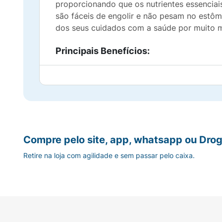
proporcionando que os nutrientes essenciais
são fáceis de engolir e não pesam no estô
dos seus cuidados com a saúde por muito 
Principais Benefícios:
Fonte Pura de Óleo de Peixe:
Concentração
a dia.
Tecnologia de Rápida Absorção:
Cápsulas
dos ativos.
Compre pelo site, app, whatsapp ou Drog
Suporte à Saúde Geral:
O consumo regular
Retire na loja com agilidade e sem passar pelo caixa.
de vitalidade.
Nutrição Celular Eficiente:
Ajuda a repor g
Excelente Custo-Benefício:
Embalagem rob
econômica.