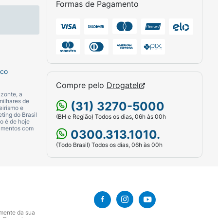
Formas de Pagamento
gem ou consumir conforme a orientação de
com as principais refeições,
sco
Compre pelo
Drogatel
zonte, a
milhares de
(31) 3270-5000
eirismo e
ting do Brasil
(BH e Região) Todos os dias, 06h às 00h
o é de hoje
camentos com
0300.313.1010.
(Todo Brasil) Todos os dias, 06h às 00h
amente da sua