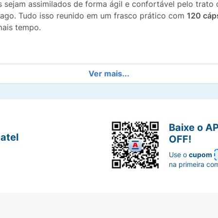
 sejam assimilados de forma ágil e confortável pelo trato 
mago. Tudo isso reunido em um frasco prático com
120 cáp
mais tempo.
 ideal de 1000mg por dose para fornecer os nutrientes ne
Ver mais...
 em gel macias de última geração que facilitam a degluti
Baixe o A
atel
OFF!
 de ômega 3 atua diretamente como um excelente aliado na
Use o
cupom
na primeira co
orduras boas essenciais que auxiliam no bom funcionament
usta contendo 120 cápsulas, perfeita para suprir o estoq