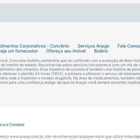
para a dose diária recomendada pelo fabricante na embala
nda-se tomar as cápsulas preferencialmente antes ou junto 
tar a ingestão.
dimentos Corporativos - Convênio
Serviços Araujo
Fale Cono
Seja um fornecedor
Ofereça seu imóvel
Bulário
 você. Com uma história centenária que se confunde com a evolução de Belo Hori
s do interior do estado. Reconhecida pelos serviços inovadores e com um mix de 
trimônio dos mineiros. Essa trajetória de sucesso é também uma história de pion
 oferecer o plantão 24 horas (1933), a primeira a oferecer o serviço de telemarke
primeira rede a implantar o modelo drugstore. Na área de medicamentos, também nã
 novo para uma confiança antiga: de que na Araujo você sempre encontra medi
m Cápsulas Gel.
tica e Conduta
ndereço www.araujo.com.br, não reconhecendo qualquer outro que utilize indevid