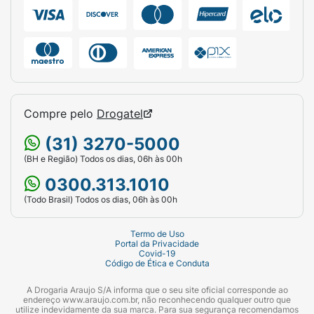
medicamento. Não exceder a recomendação
diária de consumo indicada na embalagem.
Mantenha fora do alcance de crianças.
Conservar ao abrigo da luz, calor e umidade.
Após aberto, consumir em até 60 dias.
Ficha Técnica:
Compre pelo
Drogatel
Marca:
Maxinutri (MXN).
(31) 3270-5000
Produto:
Suplemento Alimentar de Óleo de
(BH e Região) Todos os dias, 06h às 00h
Peixe em Cápsulas.
0300.313.1010
Princípio Ativo:
Ômega 3 (Óleo de Peixe).
(Todo Brasil) Todos os dias, 06h às 00h
Concentração por Porção (3 cápsulas):
540
Termo de Uso
mg de EPA e 360 mg de DHA.
Portal da Privacidade
Covid-19
Código de Ética e Conduta
Concentração por Cápsula:
1000 mg.
A Drogaria Araujo S/A informa que o seu site oficial corresponde ao
Quantidade:
120 cápsulas.
endereço www.araujo.com.br, não reconhecendo qualquer outro que
utilize indevidamente da sua marca. Para sua segurança recomendamos