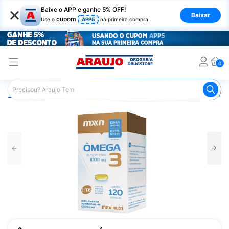
×
Baixe o APP e ganhe 5% OFF!
Baixar
cupom
Use o
APP5
na primeira compra
0
Araujo
Saúde e Bem Estar
Vitaminas e Minerais
Ômeg