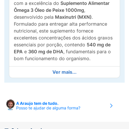
com a excelência do
Suplemento Alimentar
Ômega 3 Óleo de Peixe 1000mg
,
desenvolvido pela
Maxinutri (MXN)
.
Formulado para entregar alta performance
nutricional, este suplemento fornece
excelentes concentrações dos ácidos graxos
essenciais por porção, contendo
540 mg de
EPA
e
360 mg de DHA
, fundamentais para o
bom funcionamento do organismo.
O grande diferencial deste produto é a sua
Ver mais...
segurança e pureza absolutas, comprovadas
pela rigorosa
Certificação Internacional IFOS
(
International Fish Oil Standards
). Esse selo
assegura que o produto contém a quantidade
A Araujo tem de tudo.
exata de Ômega 3 declarada, que o óleo é
Posso te ajudar de alguma forma?
fresco (não oxidado) e, o mais importante:
atesta que o suplemento é
totalmente livre de
níveis inseguros de mercúrio, metais pesados