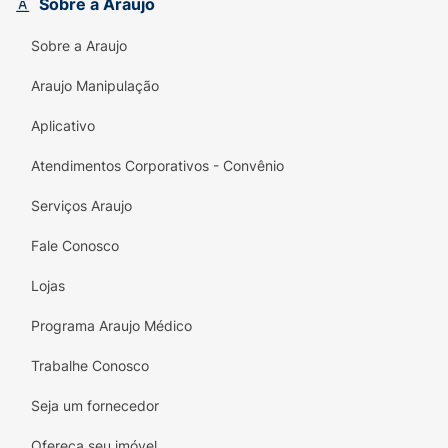
Sobre a Araujo
e outras substâncias químicas nocivas
. Com
uma apresentação prática em pote com 120
Sobre a Araujo
cápsulas, você garante qualidade,
transparência e cuidado diário para a sua
Araujo Manipulação
rotina de bem-estar.
Aplicativo
Principais Benefícios:
Atendimentos Corporativos - Convênio
Alta Concentração Nutricional:
Fornece
540mg de EPA e 360mg de DHA por
Serviços Araujo
porção, doses ideais para a suplementação
Fale Conosco
diária.
Lojas
Certificação IFOS:
Selo internacional de
excelência que garante transparência,
Programa Araujo Médico
frescor e qualidade superior desde 2004.
Trabalhe Conosco
Pureza Comprovada:
Produto
rigorosamente testado e livre de mercúrio,
Seja um fornecedor
metais pesados e contaminantes
Ofereça seu imóvel