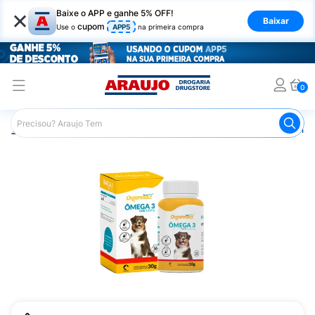
×
Baixe o APP e ganhe 5% OFF!
Baixar
cupom
Use o
APP5
na primeira compra
0
Araujo
Pet Shop
Cachorros
Suplementos e Vitaminas