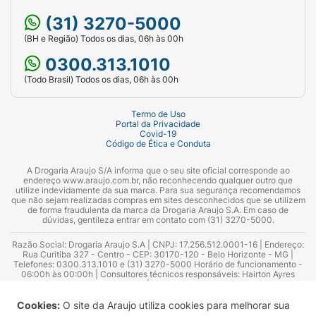
(31) 3270-5000
(BH e Região) Todos os dias, 06h às 00h
0300.313.1010
(Todo Brasil) Todos os dias, 06h às 00h
Termo de Uso
Portal da Privacidade
Covid-19
Código de Ética e Conduta
A Drogaria Araujo S/A informa que o seu site oficial corresponde ao
endereço www.araujo.com.br, não reconhecendo qualquer outro que
utilize indevidamente da sua marca. Para sua segurança recomendamos
que não sejam realizadas compras em sites desconhecidos que se utilizem
de forma fraudulenta da marca da Drogaria Araujo S.A. Em caso de
dúvidas, gentileza entrar em contato com (31) 3270-5000.
Razão Social: Drogaria Araujo S.A | CNPJ: 17.256.512.0001-16 | Endereço:
Rua Curitiba 327 - Centro - CEP: 30170-120 - Belo Horizonte - MG |
Telefones: 0300.313.1010 e (31) 3270-5000 Horário de funcionamento -
06:00h às 00:00h | Consultores técnicos responsáveis: Hairton Ayres
Azevedo Guimarães – CRF 10.965 | Yasmin Silva Alvarenga – CRF 52.584 -
Consultor substituto: Thiago Aguiar Pinheiro - CRF Nº 13.748. Alvará
Sanitário: 2025020713 | Autorização de Funcionamento da Empresa (AFE):
Cookies:
O site da Araujo utiliza cookies para melhorar sua
7.16355-1