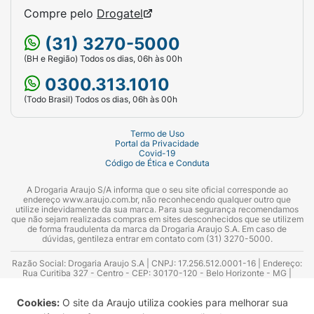
Compre pelo
Drogatel
(31) 3270-5000
(BH e Região) Todos os dias, 06h às 00h
0300.313.1010
(Todo Brasil) Todos os dias, 06h às 00h
Termo de Uso
Portal da Privacidade
Covid-19
Código de Ética e Conduta
A Drogaria Araujo S/A informa que o seu site oficial corresponde ao
endereço www.araujo.com.br, não reconhecendo qualquer outro que
utilize indevidamente da sua marca. Para sua segurança recomendamos
que não sejam realizadas compras em sites desconhecidos que se utilizem
de forma fraudulenta da marca da Drogaria Araujo S.A. Em caso de
dúvidas, gentileza entrar em contato com (31) 3270-5000.
Razão Social: Drogaria Araujo S.A | CNPJ: 17.256.512.0001-16 | Endereço:
Rua Curitiba 327 - Centro - CEP: 30170-120 - Belo Horizonte - MG |
Telefones: 0300.313.1010 e (31) 3270-5000 Horário de funcionamento -
06:00h às 00:00h | Consultores técnicos responsáveis: Hairton Ayres
Cookies:
O site da Araujo utiliza cookies para melhorar sua
Azevedo Guimarães – CRF 10.965 | Yasmin Silva Alvarenga – CRF 52.584 -
Consultor substituto: Thiago Aguiar Pinheiro - CRF Nº 13.748. Alvará