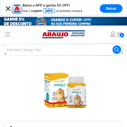
×
Baixe o APP e ganhe 5% OFF!
Baixar
cupom
Use o
APP5
na primeira compra
0
Araujo
Pet Shop
Cachorros
Suplementos e Vitaminas