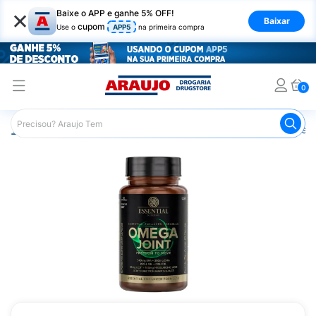
×
Baixe o APP e ganhe 5% OFF!
Baixar
cupom
Use o
APP5
na primeira compra
0
Araujo
Saúde e Bem Estar
Vitaminas e Minerais
Óleo 