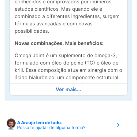
conhecidos e comprovados por inúmeros
estudos científicos. Mas quando ele é
combinado a diferentes ingredientes, surgem
fórmulas avançadas e com novas
possibilidades.
Novas combinações. Mais benefícios:
Omega Joint é um suplemento de ômega-3,
formulado com óleo de peixe (TG) e óleo de
krill. Essa composição atua em sinergia com o
ácido hialurônico, um componente estrutural
do nosso organismo, e o colágeno tipo II não
Ver mais...
desnaturado, que auxilia na manutenção da
função articular.
O que esperar da união fish oil + krill oil?
A Araujo tem de tudo.
Os avanços nas pesquisas científicas estão
Posso te ajudar de alguma forma?
revelando níveis de absorção diferentes entre