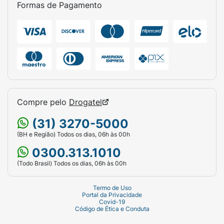
Formas de Pagamento
Substância encontrada naturalmente em
nosso corpo, especialmente nos ossos,
músculos, pele e articulações, que tem a sua
produção reduzida com o passar do tempo.
Modo de Usar:
Ingerir uma cápsula duas vezes ao dia, com
Compre pelo
Drogatel
as principais refeições, ou conforme
orientação de médico ou nutricionista.
(31) 3270-5000
(BH e Região) Todos os dias, 06h às 00h
0300.313.1010
(Todo Brasil) Todos os dias, 06h às 00h
Termo de Uso
Portal da Privacidade
Covid-19
Código de Ética e Conduta