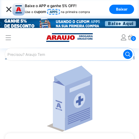
×
Baixe o APP e ganhe 5% OFF!
Baixar
cupom
Use o
APP5
na primeira compra
0
Araujo
Medicamentos
Saúde do Homem
Remédio par