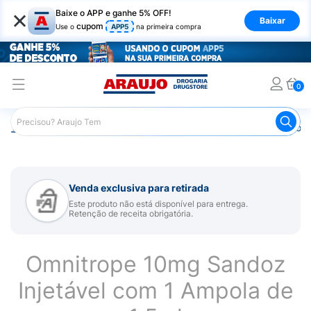
×
Baixe o APP e ganhe 5% OFF!
Baixar
cupom
Use o
APP5
na primeira compra
0
Araujo
Medicamentos
Mais Medicamentos
Omnitrope
Venda exclusiva para retirada
Este produto não está disponível para entrega.
Retenção de receita obrigatória.
Omnitrope 10mg Sandoz
Injetável com 1 Ampola de