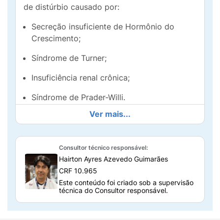
de distúrbio causado por:
Secreção insuficiente de Hormônio do
Crescimento;
Síndrome de Turner;
Insuficiência renal crônica;
Síndrome de Prader-Willi.
Ver mais...
Ele também pode ser utilizado para tratar
distúrbio do crescimento em crianças e
adolescentes com
baixa estatura nascidos
Consultor técnico responsável:
pequenos para a idade gestacional
e no
Hairton Ayres Azevedo Guimarães
tratamento de
baixa estatura idiopática
CRF 10.965
(altura comprometida sem causa
Este conteúdo foi criado sob a supervisão
identificável).
técnica do Consultor responsável.
Omnitrope também pode ser indicado para
adultos com deficiência de hormônio do