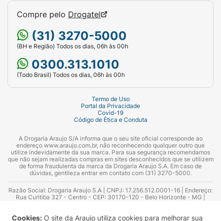
membrana de borracha do carpule
(recipiente onde vem o medicamento);
Compre pelo
Drogatel
Insira o carpule na caneta para a injeção;
(31) 3270-5000
(BH e Região) Todos os dias, 06h às 00h
Para configurar a caneta, marque a
0300.313.1010
dose;
(Todo Brasil) Todos os dias, 06h às 00h
Siga as orientações de uso que
acompanham a caneta;
Termo de Uso
Portal da Privacidade
Covid-19
Certifique-se de aplicar a injeção a pelo
Código de Ética e Conduta
menos 1 cm do último local e de alternar
os pontos de aplicação;
A Drogaria Araujo S/A informa que o seu site oficial corresponde ao
endereço www.araujo.com.br, não reconhecendo qualquer outro que
utilize indevidamente da sua marca. Para sua segurança recomendamos
Antes de aplicar, limpe o local com uma
que não sejam realizadas compras em sites desconhecidos que se utilizem
de forma fraudulenta da marca da Drogaria Araujo S.A. Em caso de
compressa de algodão;
dúvidas, gentileza entrar em contato com (31) 3270-5000.
Após a aplicação, pressione o local da
Razão Social: Drogaria Araujo S.A | CNPJ: 17.256.512.0001-16 | Endereço:
Rua Curitiba 327 - Centro - CEP: 30170-120 - Belo Horizonte - MG |
aplicação com uma gaze por alguns
Telefones: 0300.313.1010 e (31) 3270-5000 Horário de funcionamento -
06:00h às 00:00h | Consultores técnicos responsáveis: Hairton Ayres
segundos, sem massagear;
Cookies:
O site da Araujo utiliza cookies para melhorar sua
Azevedo Guimarães – CRF 10.965 | Yasmin Silva Alvarenga – CRF 52.584 -