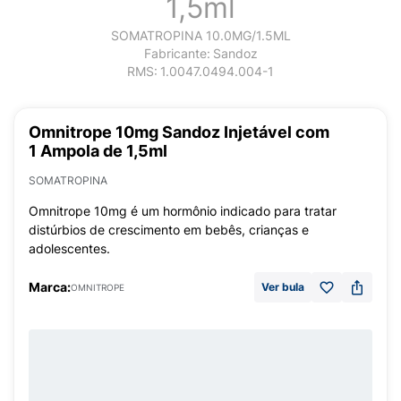
1,5ml
SOMATROPINA 10.0MG/1.5ML
Fabricante:
Sandoz
RMS:
1.0047.0494.004-1
Omnitrope 10mg Sandoz Injetável com
1 Ampola de 1,5ml
SOMATROPINA
Omnitrope 10mg é um hormônio indicado para tratar
distúrbios de crescimento em bebês, crianças e
adolescentes.
Marca:
Ver bula
OMNITROPE