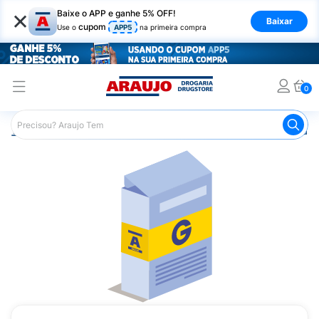
×
Baixe o APP e ganhe 5% OFF!
Baixar
cupom
Use o
APP5
na primeira compra
0
Araujo
Medicamentos
Remédio para o Estômago e Gastro