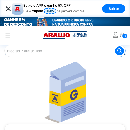
×
Baixe o APP e ganhe 5% OFF!
Baixar
cupom
Use o
APP5
na primeira compra
0
Araujo
Medicamentos
Remédio para o Estômago e Gastro