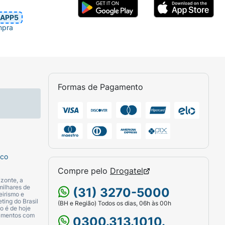
APP5
mpra
Formas de Pagamento
sco
Compre pelo
Drogatel
zonte, a
milhares de
(31) 3270-5000
eirismo e
ting do Brasil
(BH e Região) Todos os dias, 06h às 00h
o é de hoje
camentos com
0300.313.1010.