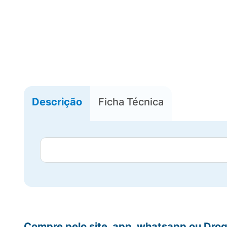
Descrição
Ficha Técnica
Compre pelo site, app, whatsapp ou Drog