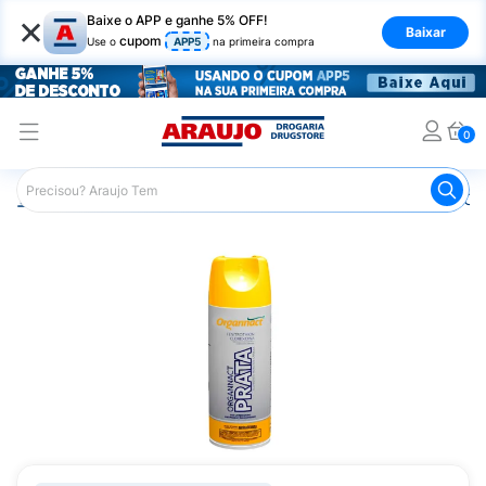
×
Baixe o APP e ganhe 5% OFF!
Baixar
cupom
Use o
APP5
na primeira compra
0
Araujo
Pet Shop
Cachorros
Antibiótico Canino
Org