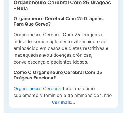
Organoneuro Cerebral Com 25 Drágeas
- Bula
Organoneuro Cerebral Com 25 Drágeas:
Para Que Serve?
Organoneuro Cerebral Com 25 Drágeas é
indicado como suplemento vitamínico e de
aminoácido em casos de dietas restritivas e
inadequadas e/ou doenças crônicas,
convalescença e pacientes idosos.
Como O Organoneuro Cerebral Com 25
Drágeas Funciona?
Organoneuro Cerebral
funciona como
suplemento vitamínico e de aminoácidos, não
tendo por finalidade efeitos terapêuticos. Tem
Ver mais...
por objetivo suprir as prováveis deficiências
de nutrientes que a dieta inadequada ou
outras condições biológicas podem originar.