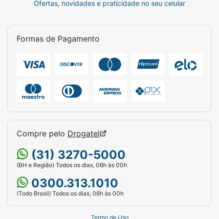
formação de glutamina. O ácido
Ofertas, novidades e praticidade no seu celular
gamaminobutírico é regulador da atividade
neuronal.
Formas de Pagamento
Quais As Contraindicações Do Organoneuro
Cerebral Com 25 Drágeas?
Não use Organoneuro Cerebral se você for
alérgico aos seus componentes.
Este medicamento é contraindicado para
crianças.
Compre pelo
Drogatel
Como Usar O Organoneuro Cerebral Com
25 Drágeas?
(31) 3270-5000
Tomar 01 a 04 drágeas por dia. Este
(BH e Região) Todos os dias, 06h às 00h
medicamento não deve ser partido, aberto ou
0300.313.1010
mastigado.
(Todo Brasil) Todos os dias, 06h às 00h
Não exceder 4 drágeas ao dia. Siga
corretamente o modo de usar. Em caso de
Termo de Uso