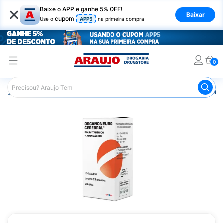
×
Baixe o APP e ganhe 5% OFF!
Baixar
cupom
Use o
APP5
na primeira compra
0
Araujo
Saúde e Bem Estar
Vitaminas e Minerais
Comp