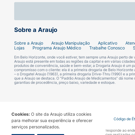
Sobre a Araujo
Sobre a Araujo
Araujo Manipulação
Aplicativo
Aten
Lojas
Programa Araujo Médico
Trabalhe Conosco
Em Belo Horizonte, onde você estiver, tem sempre uma Araujo perto de
Araujo está presente em todas as regiões da capital e em várias cidade
produtos de conveniência, saúde e bem-estar, a Drogaria Araujo é um pa
compromisso com o cliente: ela é a primeira drogaria de Belo Horizonte a
– o Drogatel Araujo (1963), a primeira drogaria Drive-Thru (1990) e a 
que a Araujo se destaca. O “Padrão Araujo de Medicamentos” dá nome
garantias de procedência, preço baixo, variedade e estoque.
Cookies:
O site da Araujo utiliza cookies
Termo de Uso
Portal da Privacidade
Covid-19
Código de É
para melhorar sua experiência e oferecer
serviços personalizados.
A Drogaria Araujo S/A informa que o seu site oficial corresponde ao e
marca. Para sua segurança recomendamos que não sejam realizadas com