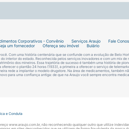
dimentos Corporativos - Convênio
Serviços Araujo
Fale Cono
Seja um fornecedor
Ofereça seu imóvel
Bulário
 você. Com uma história centenária que se confunde com a evolução de Belo Hori
s do interior do estado. Reconhecida pelos serviços inovadores e com um mix de 
trimônio dos mineiros. Essa trajetória de sucesso é também uma história de pion
 oferecer o plantão 24 horas (1933), a primeira a oferecer o serviço de telemarke
primeira rede a implantar o modelo drugstore. Na área de medicamentos, também nã
 novo para uma confiança antiga: de que na Araujo você sempre encontra medi
tica e Conduta
ndereço www.araujo.com.br, não reconhecendo qualquer outro que utilize indevid
pras em sites desconhecidos que se utilizem de forma fraudulenta da marca d