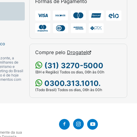
Formas de Pagamento
sco
Compre pelo
Drogatel
zonte, a
milhares de
(31) 3270-5000
eirismo e
ting do Brasil
(BH e Região) Todos os dias, 06h às 00h
o é de hoje
camentos com
0300.313.1010.
(Todo Brasil) Todos os dias, 06h às 00h
amente da sua
a Drogaria