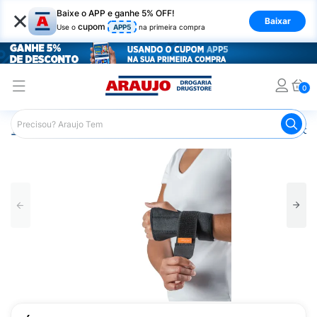
×
Baixe o APP e ganhe 5% OFF!
Baixar
cupom
Use o
APP5
na primeira compra
0
Araujo
Saúde e Bem Estar
Ortopédicos
Imobilizador