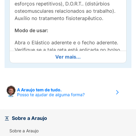
esforços repetitivos), D.O.R.T.. (distúrbios
osteomusculares relacionados ao trabalho).
Auxílio no tratamento fisioterapêutico.
Modo de usar:
Abra o Elástico aderente e o fecho aderente.
Verifique se a tala reta está aplicada no bolso
Ver mais...
que ficará na parte de cima da mão que vai
utilizar o produto e a tala curva no bolso da
parte inferior, ficando a curvatura no fim da
palma da mão. Uma vez as talas nas posições
corretas, vista o produto, posicione o polegar
A Araujo tem de tudo.
no orifício, feche a aba em neoprene com
Posso te ajudar de alguma forma?
fecho aderente e depois envolva o produto
com o elástico aderente promovendo a
tração necessária para a compressão
Sobre a Araujo
indicada e/ou desejada.
Sobre a Araujo
Composição: