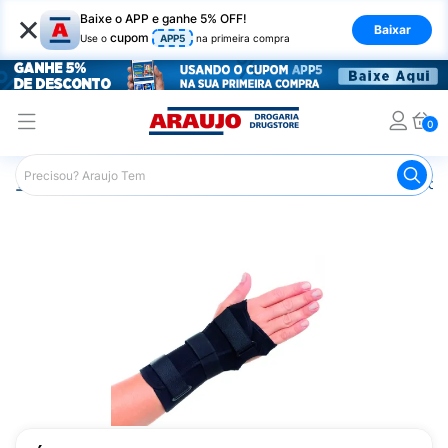
×
Baixe o APP e ganhe 5% OFF!
Baixar
cupom
Use o
APP5
na primeira compra
0
Araujo
Saúde e Bem Estar
Ortopédicos
Imobilizador