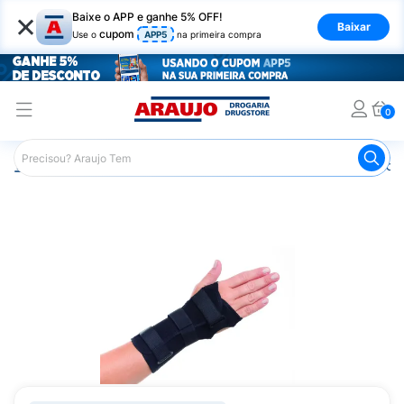
×
Baixe o APP e ganhe 5% OFF!
Baixar
cupom
Use o
APP5
na primeira compra
0
Araujo
Saúde e Bem Estar
Ortopédicos
Imobilizador