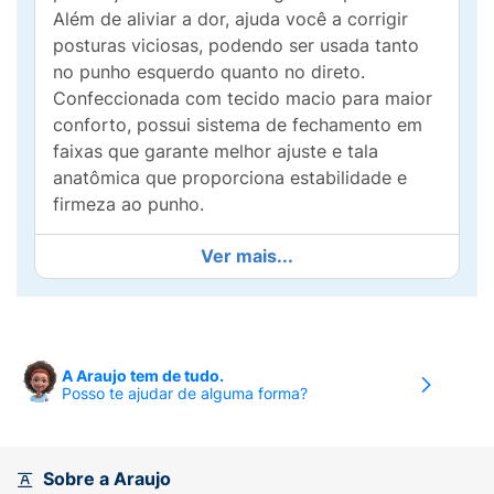
Além de aliviar a dor, ajuda você a corrigir
posturas viciosas, podendo ser usada tanto
no punho esquerdo quanto no direto.
Confeccionada com tecido macio para maior
conforto, possui sistema de fechamento em
faixas que garante melhor ajuste e tala
anatômica que proporciona estabilidade e
firmeza ao punho.
BilateralTala anatômica e removívelDiscreta,
Ver mais...
leve e confortávelFabricada em tecido, com
forro macio100% algodão
Indicações:
Alívio da dor e
inflamação.Correção de posturas viciosas do
A Araujo tem de tudo.
Posso te ajudar de alguma forma?
punho.Afecções de origem traumática ou
neurológica.Uso pós-operatório ou após a
retirada do gesso.Instabilidades do
punho.Lesões por esforço repetitivo (LER)
Sobre a Araujo