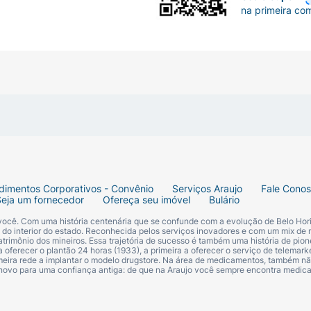
na primeira co
dimentos Corporativos - Convênio
Serviços Araujo
Fale Cono
Seja um fornecedor
Ofereça seu imóvel
Bulário
 você. Com uma história centenária que se confunde com a evolução de Belo Hori
s do interior do estado. Reconhecida pelos serviços inovadores e com um mix de 
trimônio dos mineiros. Essa trajetória de sucesso é também uma história de pion
 oferecer o plantão 24 horas (1933), a primeira a oferecer o serviço de telemarke
primeira rede a implantar o modelo drugstore. Na área de medicamentos, também nã
 novo para uma confiança antiga: de que na Araujo você sempre encontra medi