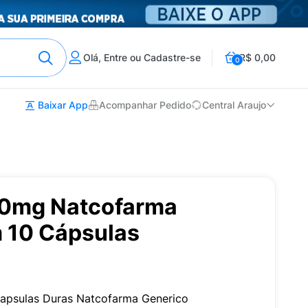
Olá, Entre ou Cadastre-se
R$ 0,00
0
Baixar App
Acompanhar Pedido
Central Araujo
30mg Natcofarma
 10 Cápsulas
apsulas Duras Natcofarma Generico