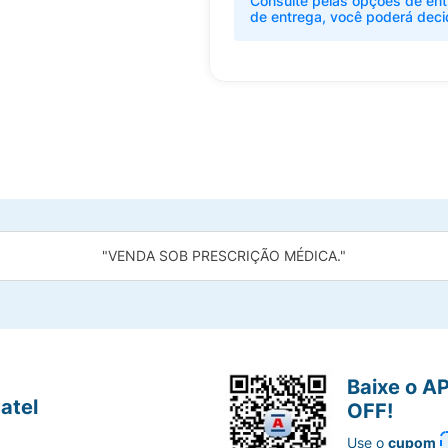
Consulte pelas opções de ent
de entrega, você poderá deci
"VENDA SOB PRESCRIÇÃO MÉDICA."
Baixe o A
atel
OFF!
Use o
cupom