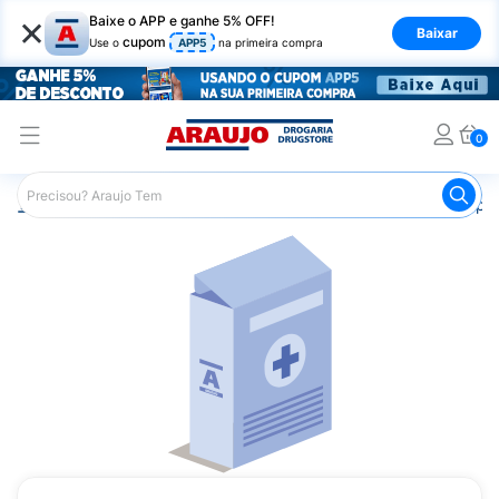
×
Baixe o APP e ganhe 5% OFF!
Baixar
cupom
Use o
APP5
na primeira compra
0
Araujo
Medicamentos
Saúde dos Ossos
Remédio pa