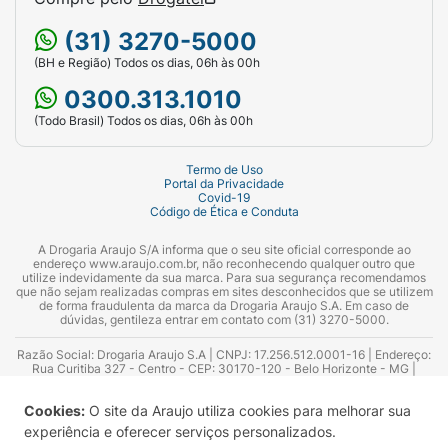
(31) 3270-5000
(BH e Região) Todos os dias, 06h às 00h
0300.313.1010
(Todo Brasil) Todos os dias, 06h às 00h
Termo de Uso
Portal da Privacidade
Covid-19
Código de Ética e Conduta
A Drogaria Araujo S/A informa que o seu site oficial corresponde ao
endereço www.araujo.com.br, não reconhecendo qualquer outro que
utilize indevidamente da sua marca. Para sua segurança recomendamos
que não sejam realizadas compras em sites desconhecidos que se utilizem
de forma fraudulenta da marca da Drogaria Araujo S.A. Em caso de
dúvidas, gentileza entrar em contato com (31) 3270-5000.
Razão Social: Drogaria Araujo S.A | CNPJ: 17.256.512.0001-16 | Endereço:
Rua Curitiba 327 - Centro - CEP: 30170-120 - Belo Horizonte - MG |
Telefones: 0300.313.1010 e (31) 3270-5000 Horário de funcionamento -
06:00h às 00:00h | Consultores técnicos responsáveis: Hairton Ayres
Cookies:
O site da Araujo utiliza cookies para melhorar sua
Azevedo Guimarães – CRF 10.965 | Yasmin Silva Alvarenga – CRF 52.584 -
Consultor substituto: Thiago Aguiar Pinheiro - CRF Nº 13.748. Alvará
experiência e oferecer serviços personalizados.
Sanitário: 2025020713 | Autorização de Funcionamento da Empresa (AFE):