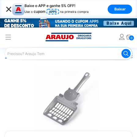
×
Baixe o APP e ganhe 5% OFF!
Baixar
cupom
Use o
APP5
na primeira compra
0
Araujo
Pet Shop
Gatos
Areia Higiênica para Gato