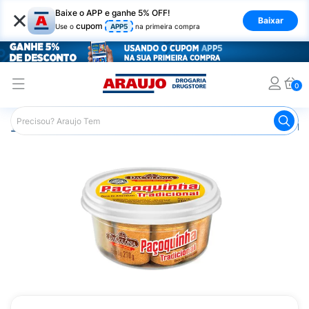
×
Baixe o APP e ganhe 5% OFF!
Baixar
cupom
Use o
APP5
na primeira compra
0
Araujo
Mercado
Doces e Bombonieres
Paçoca
Pa