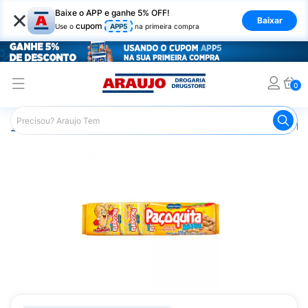
×
Baixe o APP e ganhe 5% OFF!
Baixar
cupom
Use o
APP5
na primeira compra
0
Araujo
Mercado
Doces e Bombonieres
Paçoca
Pa