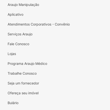
Araujo Manipulação
Transforme momentos simples em grandes
memórias com a Paçoquita Go! Queimada.
Aplicativo
Sabor tradicional e carinho em cada pedaço!
Atendimentos Corporativos - Convênio
Serviços Araujo
Fale Conosco
Lojas
Programa Araujo Médico
Trabalhe Conosco
Seja um fornecedor
Ofereça seu imóvel
Bulário