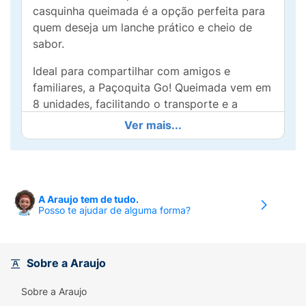
casquinha queimada é a opção perfeita para
quem deseja um lanche prático e cheio de
sabor.
Ideal para compartilhar com amigos e
familiares, a Paçoquita Go! Queimada vem em
8 unidades, facilitando o transporte e a
degustação a qualquer hora do dia.
Ver mais...
Proporciona um equilíbrio perfeito entre o
doce e o salgado, garantindo que cada
mordida seja uma experiência gostosa e
nostálgica.
A Araujo tem de tudo.
Posso te ajudar de alguma forma?
Feita com ingredientes selecionados e a
qualidade Santa Helena, a Paçoquita é uma
ótima escolha para festas, piqueniques ou
apenas para saborear durante o dia.
Sobre a Araujo
Surpreenda seu paladar com esse sabor
Sobre a Araujo
inconfundível e deixe seu dia mais doce!