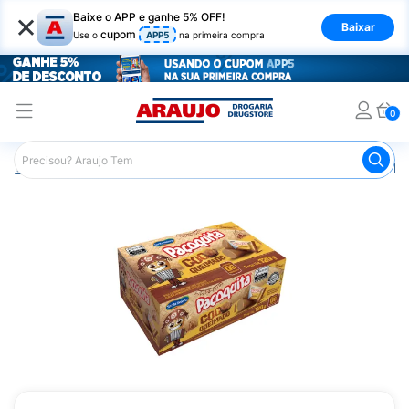
×
Baixe o APP e ganhe 5% OFF!
Baixar
cupom
Use o
APP5
na primeira compra
0
Araujo
Mercado
Doces e Bombonieres
Paçoca
Pa