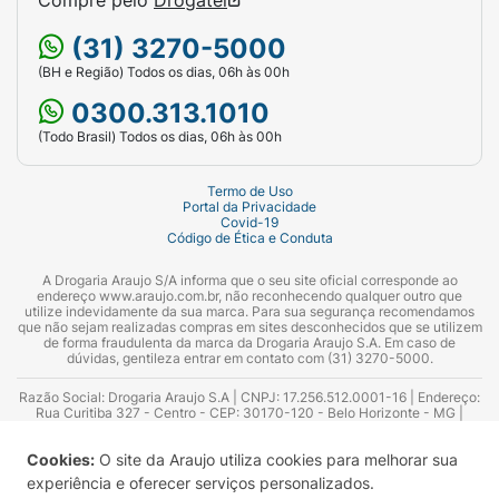
(31) 3270-5000
(BH e Região) Todos os dias, 06h às 00h
0300.313.1010
(Todo Brasil) Todos os dias, 06h às 00h
Termo de Uso
Portal da Privacidade
Covid-19
Código de Ética e Conduta
A Drogaria Araujo S/A informa que o seu site oficial corresponde ao
endereço www.araujo.com.br, não reconhecendo qualquer outro que
utilize indevidamente da sua marca. Para sua segurança recomendamos
que não sejam realizadas compras em sites desconhecidos que se utilizem
de forma fraudulenta da marca da Drogaria Araujo S.A. Em caso de
dúvidas, gentileza entrar em contato com (31) 3270-5000.
Razão Social: Drogaria Araujo S.A | CNPJ: 17.256.512.0001-16 | Endereço:
Rua Curitiba 327 - Centro - CEP: 30170-120 - Belo Horizonte - MG |
Telefones: 0300.313.1010 e (31) 3270-5000 Horário de funcionamento -
06:00h às 00:00h | Consultores técnicos responsáveis: Hairton Ayres
Cookies:
O site da Araujo utiliza cookies para melhorar sua
Azevedo Guimarães – CRF 10.965 | Yasmin Silva Alvarenga – CRF 52.584 -
Consultor substituto: Thiago Aguiar Pinheiro - CRF Nº 13.748. Alvará
experiência e oferecer serviços personalizados.
Sanitário: 2025020713 | Autorização de Funcionamento da Empresa (AFE):