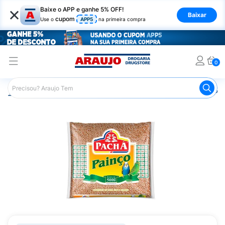
×
Baixe o APP e ganhe 5% OFF!
Baixar
cupom
Use o
APP5
na primeira compra
0
Araujo
Pet Shop
Outros Pets
Aves e Pássaros
Pai