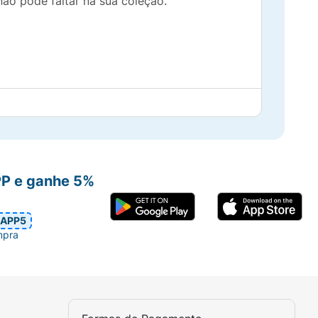
ão pode faltar na sua coleção.
PP e ganhe 5%
APP5
mpra
undidade.