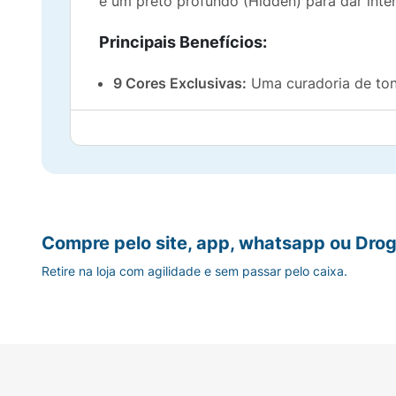
e um preto profundo (Hidden) para dar inte
Principais Benefícios:
9 Cores Exclusivas:
Uma curadoria de tons
Texturas Variadas:
5 tons matte aveludados
Alta Pigmentação:
Cores intensas que ade
Fácil de Esfumar:
Fórmula que não mancha
Compre pelo site, app, whatsapp ou Drog
Tamanho Compacto:
Ideal para levar na
Retire na loja com agilidade e sem passar pelo caixa.
Design Moderno:
Embalagem resistente e v
Modo de Usar:
Com um pincel de esfumar, aplique um