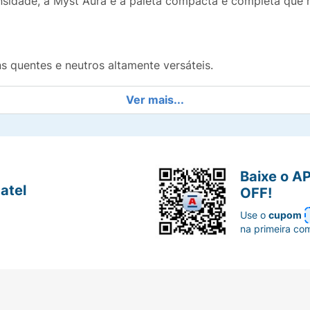
nsidade, a Myst Aura é a paleta compacta e completa que n
 quentes e neutros altamente versáteis.
 e 4 tons cintilantes de alto brilho.
Ver mais...
rem facilmente à pálpebra.
 e permite a construção de camadas.
Baixe o A
atel
OFF!
 bolsa ou em viagens sem ocupar espaço.
Use o
cupom
na primeira co
isor transparente para facilitar a escolha dos tons.
a sombra matte de tom neutro no côncavo para criar prof