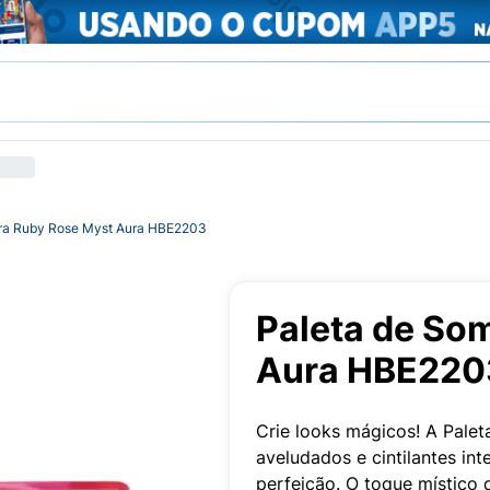
ra Ruby Rose Myst Aura HBE2203
Paleta de So
Aura HBE220
Crie looks mágicos! A Palet
aveludados e cintilantes in
perfeição. O toque místico 