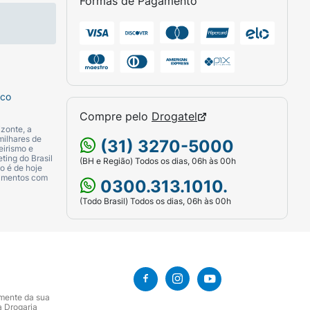
Formas de Pagamento
m os dedos ou pincel firme para máxima
o externo.
sco
Compre pelo
Drogatel
zonte, a
milhares de
(31) 3270-5000
eirismo e
ting do Brasil
(BH e Região) Todos os dias, 06h às 00h
o é de hoje
camentos com
0300.313.1010.
(Todo Brasil) Todos os dias, 06h às 00h
amente da sua
a Drogaria