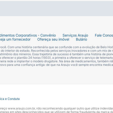
mo Mirage ou Illusion) e aplique no centro da pálpebra co
os cílios para um efeito delineado ou para escurecer o cant
dimentos Corporativos - Convênio
Serviços Araujo
Fale Cono
m o tom "Reverie".
Seja um fornecedor
Ofereça seu imóvel
Bulário
 você. Com uma história centenária que se confunde com a evolução de Belo Hori
s do interior do estado. Reconhecida pelos serviços inovadores e com um mix de 
trimônio dos mineiros. Essa trajetória de sucesso é também uma história de pion
 oferecer o plantão 24 horas (1933), a primeira a oferecer o serviço de telemarke
primeira rede a implantar o modelo drugstore. Na área de medicamentos, também nã
 novo para uma confiança antiga: de que na Araujo você sempre encontra medi
tica e Conduta
ndereço www.araujo.com.br, não reconhecendo qualquer outro que utilize indevid
pras em sites desconhecidos que se utilizem de forma fraudulenta da marca d