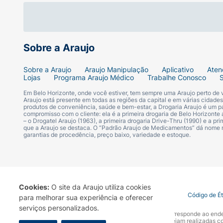
Escolha uma das cores cintilantes (co
intensidade.
Sobre a Araujo
Utilize o tom "Hidden" (preto) rente a
Sobre a Araujo
Araujo Manipulação
Aplicativo
Aten
Finalize iluminando o canto interno co
Lojas
Programa Araujo Médico
Trabalhe Conosco
Em Belo Horizonte, onde você estiver, tem sempre uma Araujo perto de
Araujo está presente em todas as regiões da capital e em várias cidade
produtos de conveniência, saúde e bem-estar, a Drogaria Araujo é um pa
Ficha Técnica:
compromisso com o cliente: ela é a primeira drogaria de Belo Horizonte a
– o Drogatel Araujo (1963), a primeira drogaria Drive-Thru (1990) e a 
que a Araujo se destaca. O “Padrão Araujo de Medicamentos” dá nome
Marca:
Ruby Rose.
garantias de procedência, preço baixo, variedade e estoque.
Modelo:
Myst Aura (HB-E2203).
Conteúdo:
9 cores de sombras.
Cookies:
O site da Araujo utiliza cookies
Termo de Uso
Portal da Privacidade
Covid-19
Código de É
para melhorar sua experiência e oferecer
Acabamentos:
Matte e Cintilante.
serviços personalizados.
A Drogaria Araujo S/A informa que o seu site oficial corresponde ao e
marca. Para sua segurança recomendamos que não sejam realizadas com