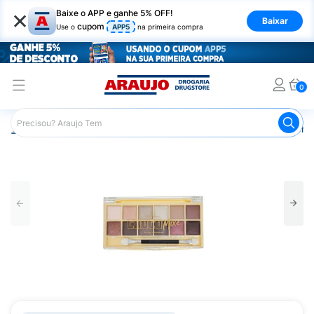
×
Baixe o APP e ganhe 5% OFF!
Baixar
cupom
Use o
APP5
na primeira compra
0
Araujo
Maquiagem
Olhos
Sombra
Paleta Sombra