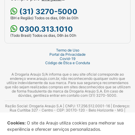
(31) 3270-5000
(BH e Região) Todos os dias, 06h às 00h
0300.313.1010
(Todo Brasil) Todos os dias, 06h às 00h
Termo de Uso
Portal da Privacidade
Covid-19
Código de Ética e Conduta
A Drogaria Araujo S/A informa que o seu site oficial corresponde ao
endereço www.araujo.com.br, não reconhecendo qualquer outro que
utilize indevidamente da sua marca. Para sua segurança recomendamos
que não sejam realizadas compras em sites desconhecidos que se utilizem
de forma fraudulenta da marca da Drogaria Araujo S.A. Em caso de
dúvidas, gentileza entrar em contato com (31) 3270-5000.
Razão Social: Drogaria Araujo S.A | CNPJ: 17.256.512.0001-16 | Endereço:
Rua Curitiba 327 - Centro - CEP: 30170-120 - Belo Horizonte - MG |
Telefones: 0300.313.1010 e (31) 3270-5000 Horário de funcionamento -
06:00h às 00:00h | Consultores técnicos responsáveis: Hairton Ayres
Cookies:
O site da Araujo utiliza cookies para melhorar sua
Azevedo Guimarães – CRF 10.965 | Yasmin Silva Alvarenga – CRF 52.584 -
Consultor substituto: Thiago Aguiar Pinheiro - CRF Nº 13.748. Alvará
experiência e oferecer serviços personalizados.
Sanitário: 2025020713 | Autorização de Funcionamento da Empresa (AFE):