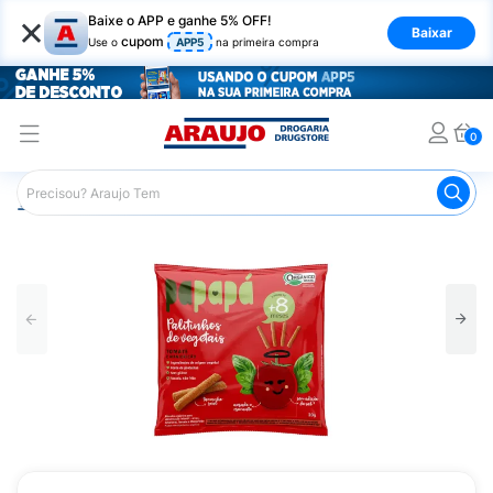
×
Baixe o APP e ganhe 5% OFF!
Baixar
cupom
Use o
APP5
na primeira compra
0
Araujo
Infantil
Alimentação Infantil
Biscoito Infantil