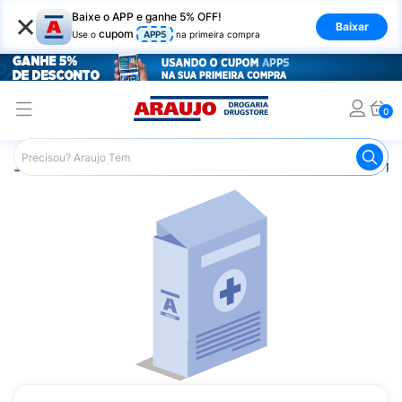
×
Baixe o APP e ganhe 5% OFF!
Baixar
cupom
Use o
APP5
na primeira compra
0
Araujo
Medicamentos
Saúde do Homem
Remédio par