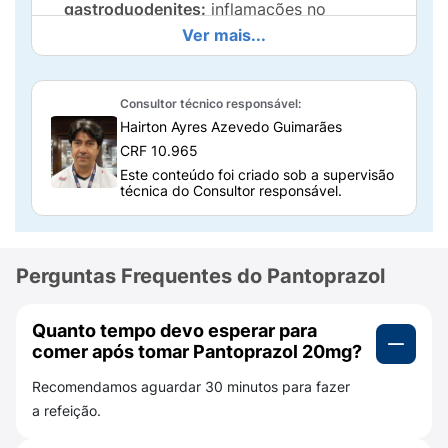
gastroduodenites:
inflamações no
estômago ou no estômago e duodeno,
Ver mais...
sejam elas agudas ou crônicas.
Dispepsias não-ulcerosas:
desconforto ou
Consultor técnico responsável:
dor na região do estômago sem a presença
Hairton Ayres Azevedo Guimarães
de úlceras.
CRF 10.965
Este conteúdo foi criado sob a supervisão
Refluxo gastroesofágico sem esofagite:
técnica do Consultor responsável.
tratamento de condições em que o
conteúdo do estômago retorna ao esôfago
sem causar lesões, além do tratamento de
Perguntas Frequentes do Pantoprazol
esofagites leves (inflamações no esôfago).
Manutenção de esofagite cicatrizada:
Quanto tempo devo esperar para
prevenção de recorrências de esofagite de
comer após tomar Pantoprazol 20mg?
refluxo já tratada, em adultos e pacientes
Recomendamos aguardar 30 minutos para fazer
pediátricos acima de 5 anos.
a refeição.
Prevenção de lesões gástricas:
protege o