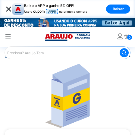
×
Baixe o APP e ganhe 5% OFF!
Baixar
cupom
Use o
APP5
na primeira compra
0
Araujo
Medicamentos
Remédio para o Estômago e Gastro