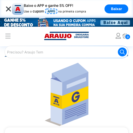
×
Baixe o APP e ganhe 5% OFF!
Baixar
cupom
Use o
APP5
na primeira compra
0
Araujo
Medicamentos
Remédio para o Estômago e Gastro