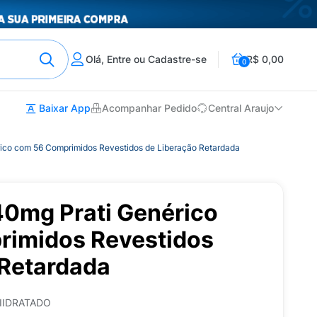
Olá, Entre ou Cadastre-se
R$ 0,00
0
Baixar App
Acompanhar Pedido
Central Araujo
ico com 56 Comprimidos Revestidos de Liberação Retardada
40mg Prati Genérico
imidos Revestidos
 Retardada
IIDRATADO