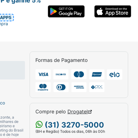
PP e ganhe 5%
APP5
mpra
Formas de Pagamento
sco
Compre pelo
Drogatel
zonte, a
milhares de
(31) 3270-5000
eirismo e
ting do Brasil
(BH e Região) Todos os dias, 06h às 00h
o é de hoje