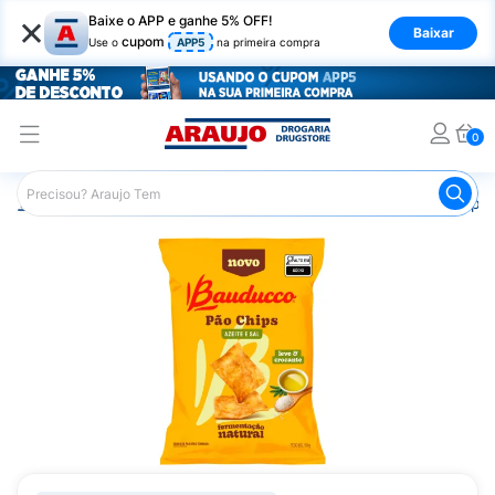
×
Baixe o APP e ganhe 5% OFF!
Baixar
cupom
Use o
APP5
na primeira compra
0
Araujo
Mercado
Salgadinhos e Snacks
Batata Chips