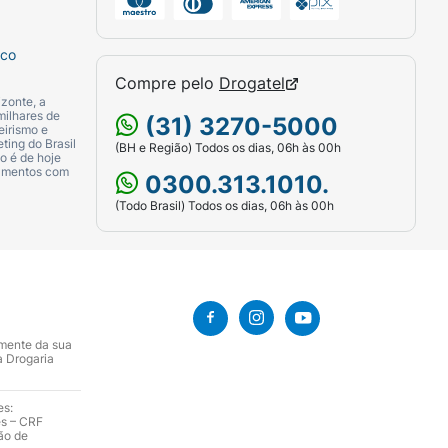
sco
Compre pelo
Drogatel
zonte, a
milhares de
(31) 3270-5000
eirismo e
ting do Brasil
(BH e Região) Todos os dias, 06h às 00h
o é de hoje
camentos com
0300.313.1010.
(Todo Brasil) Todos os dias, 06h às 00h
amente da sua
a Drogaria
es:
es – CRF
ão de