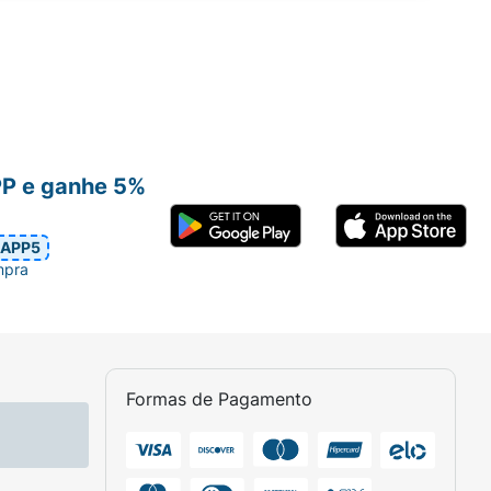
PP e ganhe 5%
APP5
mpra
Formas de Pagamento