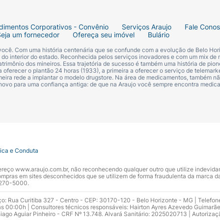
dimentos Corporativos - Convênio
Serviços Araujo
Fale Cono
Seja um fornecedor
Ofereça seu imóvel
Bulário
 você. Com uma história centenária que se confunde com a evolução de Belo Hori
s do interior do estado. Reconhecida pelos serviços inovadores e com um mix de 
trimônio dos mineiros. Essa trajetória de sucesso é também uma história de pion
 oferecer o plantão 24 horas (1933), a primeira a oferecer o serviço de telemarke
primeira rede a implantar o modelo drugstore. Na área de medicamentos, também nã
 novo para uma confiança antiga: de que na Araujo você sempre encontra medi
tica e Conduta
ndereço www.araujo.com.br, não reconhecendo qualquer outro que utilize indevid
pras em sites desconhecidos que se utilizem de forma fraudulenta da marca d
 3270-5000.
ço: Rua Curitiba 327 - Centro - CEP: 30170-120 - Belo Horizonte - MG | Telefon
s 00:00h | Consultores técnicos responsáveis: Hairton Ayres Azevedo Guimarã
hiago Aguiar Pinheiro - CRF Nº 13.748. Alvará Sanitário: 2025020713 | Autorizaç