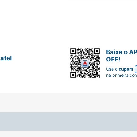
Baixe o A
atel
OFF!
Use o
cupom
na primeira co