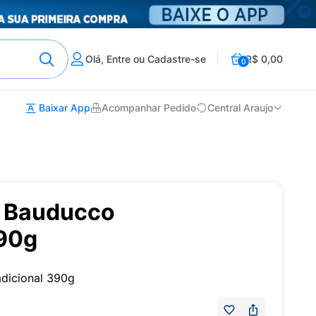
Olá, Entre ou Cadastre-se
R$ 0,00
0
Baixar App
Acompanhar Pedido
Central Araujo
a Bauducco
390g
dicional 390g