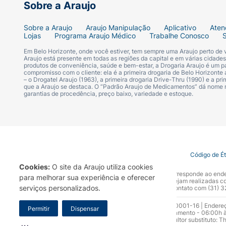
Sobre a Araujo
Sobre a Araujo
Araujo Manipulação
Aplicativo
Aten
Lojas
Programa Araujo Médico
Trabalhe Conosco
Em Belo Horizonte, onde você estiver, tem sempre uma Araujo perto de
Araujo está presente em todas as regiões da capital e em várias cidade
produtos de conveniência, saúde e bem-estar, a Drogaria Araujo é um pa
compromisso com o cliente: ela é a primeira drogaria de Belo Horizonte a
– o Drogatel Araujo (1963), a primeira drogaria Drive-Thru (1990) e a 
que a Araujo se destaca. O “Padrão Araujo de Medicamentos” dá nome
garantias de procedência, preço baixo, variedade e estoque.
Termo de Uso
Portal da Privacidade
Covid-19
Código de É
Cookies:
O site da Araujo utiliza cookies
A Drogaria Araujo S/A informa que o seu site oficial corresponde ao e
para melhorar sua experiência e oferecer
marca. Para sua segurança recomendamos que não sejam realizadas com
serviços personalizados.
Araujo S.A. Em caso de dúvidas, gentileza entrar em contato com (31)
Razão Social: Drogaria Araujo S.A | CNPJ: 17.256.512.0001-16 | Endere
Permitir
Dispensar
0300.313.1010 e (31) 3270-5000 Horário de funcionamento - 06:00h à
10.965 | Yasmin Silva Alvarenga – CRF 52.584 - Consultor substituto: T