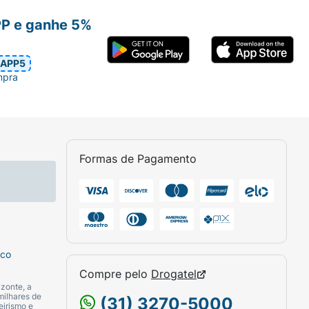
PP e ganhe 5%
APP5
mpra
Formas de Pagamento
sco
Compre pelo
Drogatel
zonte, a
milhares de
(31) 3270-5000
eirismo e