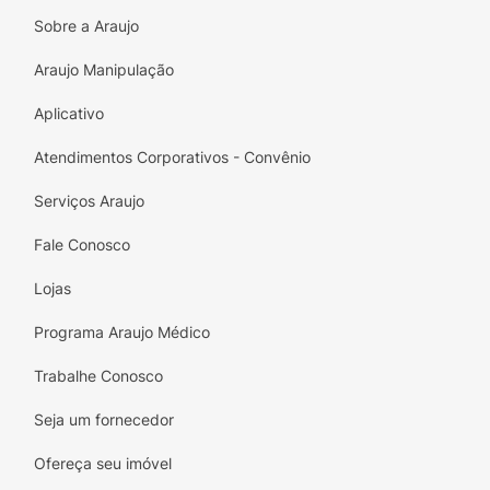
o sabor e a cremosidade.
Sobre a Araujo
Tamanho Ideal:
Com
30g
, é a porção
Araujo Manipulação
individual perfeita para matar a vontade de
um doce a qualquer hora.
Aplicativo
Desfrute desta delícia feita com carinho!
Atendimentos Corporativos - Convênio
Atenção: Este produto é ALTO EM AÇÚCAR
Serviços Araujo
ADICIONADO.
Fale Conosco
Lojas
Programa Araujo Médico
Trabalhe Conosco
Seja um fornecedor
Ofereça seu imóvel