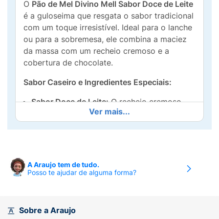
O
Pão de Mel Divino Mell Sabor Doce de Leite
é a guloseima que resgata o sabor tradicional
com um toque irresistível. Ideal para o lanche
ou para a sobremesa, ele combina a maciez
da massa com um recheio cremoso e a
cobertura de chocolate.
Sabor Caseiro e Ingredientes Especiais:
Sabor Doce de Leite:
O recheio cremoso
Ver mais...
sabor
doce de leite
é o destaque,
harmonizando perfeitamente com a massa
escura e especiada do pão de mel.
Adoçado com Mel:
A massa é preparada e
A Araujo tem de tudo.
adoçada com mel
, conferindo um sabor
Posso te ajudar de alguma forma?
autêntico e inconfundível.
Cobertura de Chocolate:
Envolto em uma
Sobre a Araujo
deliciosa
cobertura de chocolate
, que sela