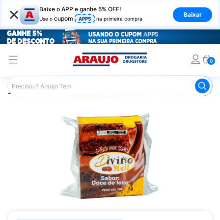
×
Baixe o APP e ganhe 5% OFF!
Baixar
cupom
Use o
APP5
na primeira compra
0
Araujo
Mercado
Doces e Bombonieres
Pão de Mel